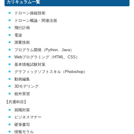
カリキュラム一覧
ドローン操縦技術
ドローン概論・関連法規
飛行計画
電波
測量技術
プログラム開発（Python、Java）
Webプログラミング（HTML、CSS）
基本情報試験対策
グラフィックソフトスキル（Photoshop）
動画編集
3Dモデリング
校外実習
【共通科目】
就職対策
ビジネスマナー
硬筆書写
情報モラル