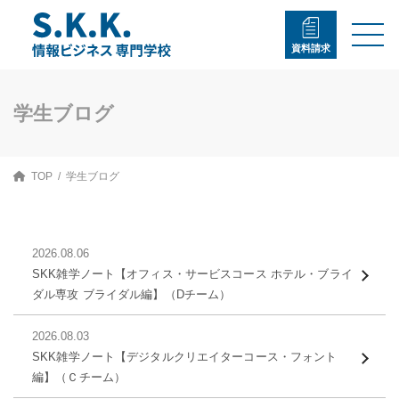
コ
ナ
ン
ビ
テ
ゲ
資料請求
ン
ー
ツ
シ
へ
ョ
ス
ン
学生ブログ
キ
に
ッ
移
プ
動
TOP
学生ブログ
2026.08.06
SKK雑学ノート【オフィス・サービスコース ホテル・ブライ
ダル専攻 ブライダル編】（Dチーム）
2026.08.03
SKK雑学ノート【デジタルクリエイターコース・フォント
編】（Ｃチーム）