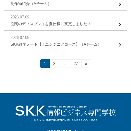
制作物紹介（Aチーム）
2026.07.09
玄関のディスプレイを夏仕様に変更しました！
2026.07.08
SKK雑学ノート【ITエンジニアコース】（Aチーム）
投
固
1
固
2
…
固
27
»
定
定
定
稿
ペ
ペ
ペ
ー
ー
ー
ナ
ジ
ジ
ジ
ビ
ゲ
ー
© S.K.K. INFORMATION BUSINESS COLLEGE
シ