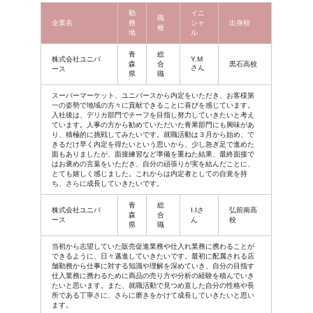
勤
イニ
職
企業名
務
シャ
出身校
種
地
ル
青
総
株式会社ユニバ
Y.M
森
合
黒石高校
さん
ース
県
職
スーパーマーケット、ユニバースから内定をいただき、お客様第
一の姿勢で地域の方々に貢献できることに喜びを感じています。
入社後は、デリカ部門でチーフを目指し努力していきたいと考え
ています。人事の方から勧めていただいた青果部門にも興味があ
り、積極的に挑戦してみたいです。就職活動は３月から始め、で
きるだけ早く内定を得たいという思いから、少し急ぎ足で進めた
面もありましたが、面接練習など準備を重ねた結果、最終面接で
はお褒めの言葉をいただき、自分の頑張りが実を結んだことに、
とても嬉しく感じました。これからは内定者としての自覚を持
ち、さらに成長していきたいです。
青
総
株式会社ユニバ
I.Iさ
弘前南高
森
合
ース
ん
校
県
職
当初から志望していた販売促進業務や仕入れ業務に携わることが
できるように、日々邁進していきたいです。最初に配属される店
舗勤務から仕事に対する知識や理解を深めていき、自分の目指す
仕入業務に携わるために商品の売り方や分析の経験を積んでいき
たいと思います。また、就職活動で見つめ直した自分の性格や長
所である丁寧さに、さらに磨きをかけて成長していきたいと思い
ます。