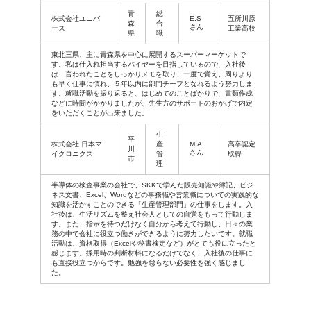
青
総
株式会社ユニバ
E.S
五所川原
森
合
さん
ース
工業高校
県
職
東北三県、主に青森県を中心に展開するスーパーマーケットで
す。私は仕入れ担当するバイヤーを目指しているので、入社後
は、言われたことをしっかりメモを取り、一度で覚え、周りより
も早く仕事に慣れ、５年以内に部門チーフとなれるよう努力しま
す。就職活動を振り返ると、はじめてのことばかりで、書類作成
などに時間がかかりましたが、先生方のサポートのおかげで内定
をいただくことが出来ました。
生
平
株式会社 日本マ
産
M.A
高卒認定
川
さん
イクロニクス
管
取得
市
理
半導体の検査事業の会社で、SKKで学んだ販売知識や簿記、ビジ
ネス文書、Excel、Wordなどの事務職や営業職についての実践的な
知識を活かすことのできる「生産管理部門」の仕事をします。入
社後は、生活リズムを整え社会人としての自覚をもって行動しま
す。また、指示を待つだけなく自分から考えて行動し、日々の業
務の中で会社に役立つ働きができるように努力したいです。就職
活動は、資格取得（Excelや秘書検定など）がとても役に立ったと
感じます。採用時の判断材料になるだけでなく、入社後の仕事に
も直接役立つからです。勉強を怠らない必要性を強く感じまし
た。