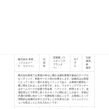
た。自分が取得している資格やスキルを発揮し、活躍していきた
いです。
《 総合ビジネス学科 ホテル・ブライダルコース 》 ※2025年度
よりオフィス・サービスコース ホテル・ブライダル専攻
イ
勤
ニ
出身
企業名
務
職種
シ
校
地
ャ
ル
営業職（ウ
弘前
株式会社 角長
弘
H.T
ェディング
東高
さ
（フォルトー
前
プランナ
校
ん
ナ・ラグリー）
市
ー）
既卒
株式会社角長でお客様の幸せに携わる婚礼業務や宴会のテーブル
セッティング、料飲サービス等の仕事をします。結婚式はお客様
にとって一生に一度の大切なイベントであり、お客様の要望を一
番に聞き入れることが大切です。また、ウエディングプランナー
はチームワークが必要で司会者、ヘアメイク、料理スタッフ、会
場設営などで非常に多くのスタッフと関わることがあり、全員が
共通の目標に向かって一生懸命取り組むことで、お客様にとって
理想的な結婚式を作り上げることが出来るため、コミュニケーシ
ョンを取ることに力を入れたいです。