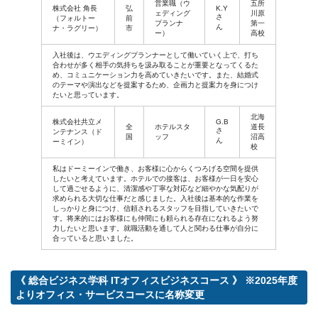
営業職（ウ
五所
株式会社 角長
弘
K.Y
ェディング
川原
さ
（フォルトー
前
プランナ
第一
ん
ナ・ラグリー）
市
ー）
高校
入社後は、ウエディングプランナーとして働いていく上で、打ち
合わせが多く相手の気持ちを汲み取ることが重要となってくるた
め、コミュニケーション力を高めていきたいです。また、結婚式
のテーマや演出などを提案するため、企画力と提案力を身につけ
たいと思っています。
北海
株式会社共立メ
G.B
全
ホテルスタ
道長
さ
ンテナンス（ド
国
ッフ
沼高
ん
ーミイン）
校
私はドーミーインで働き、お客様に心からくつろげる空間を提供
したいと考えています。ホテルでの接客は、お客様が一日を安心
して過ごせるように、清潔感や丁寧な対応など細やかな気配りが
求められる大切な仕事だと感じました。入社後は基本的な作業を
しっかりと身につけ、信頼されるスタッフを目指していきたいで
す。将来的にはお客様にも仲間にも頼られる存在になれるよう努
力したいと思います。就職活動を通して人と関わる仕事が自分に
合っていると思いました。
《 総合ビジネス学科 ITオフィスビジネスコース 》 ※2025年度
よりオフィス・サービスコースに名称変更