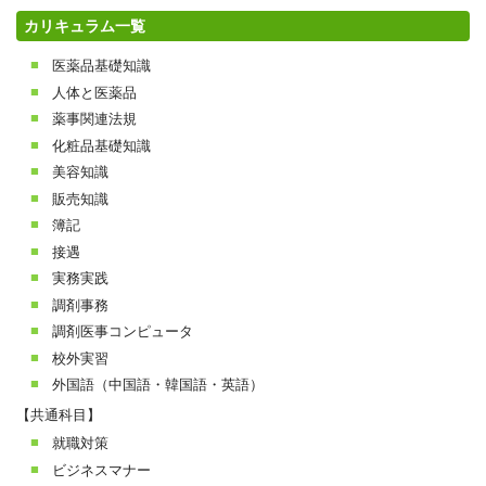
カリキュラム一覧
医薬品基礎知識
人体と医薬品
薬事関連法規
化粧品基礎知識
美容知識
販売知識
簿記
接遇
実務実践
調剤事務
調剤医事コンピュータ
校外実習
外国語（中国語・韓国語・英語）
【共通科目】
就職対策
ビジネスマナー