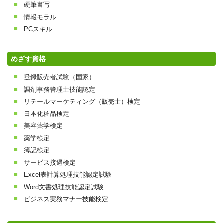
硬筆書写
情報モラル
PCスキル
めざす資格
登録販売者試験（国家）
調剤事務管理士技能認定
リテールマーケティング（販売士）検定
日本化粧品検定
美容薬学検定
薬学検定
簿記検定
サービス接遇検定
Excel表計算処理技能認定試験
Word文書処理技能認定試験
ビジネス実務マナー技能検定