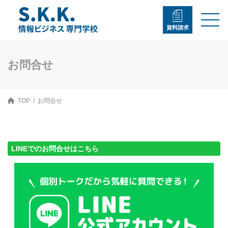
コ
ナ
ン
ビ
テ
ゲ
資料請求
ン
ー
ツ
シ
へ
ョ
ス
ン
お問合せ
キ
に
ッ
移
プ
動
TOP
お問合せ
LINEでのお問合せはこちら