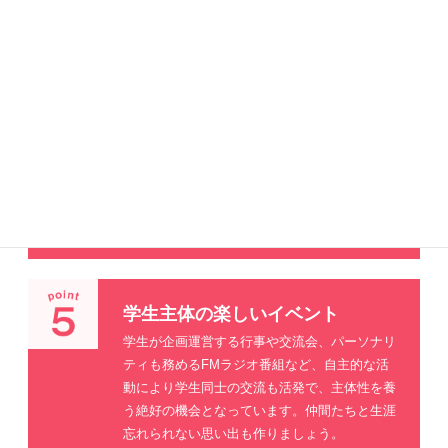
れています。
豊かな心と社会性を育む
専門性だけに偏らない、バランスのとれた心豊
かな人間性・社会性を育みます。
社会的常識や基本マナーを身につけ、幅広い視
野を持ち、自分で考え自分で選び、自分から行
動する積極性と問題解決できる力を養います。
学生主体の楽しいイベント
学生が企画運営する行事や交流会、パーソナリ
ティも務めるFMラジオ番組など、自主的な活
動により学生同士の交流も活発で、主体性を養
う絶好の機会となっています。仲間たちと生涯
忘れられない思い出も作りましょう。