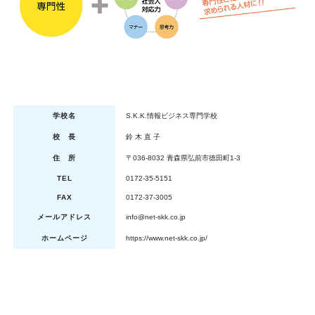
学校名
S.K.K.情報ビジネス専門学校
校 長
鈴 木 直 子
住 所
〒036-8032 青森県弘前市徳田町1-3
TEL
0172-35-5151
FAX
0172-37-3005
メールアドレス
info@net-skk.co.jp
ホームページ
https://www.net-skk.co.jp/