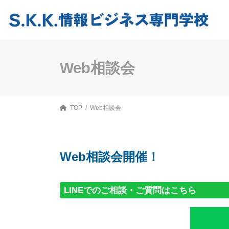
コ
ナ
ン
ビ
テ
ゲ
ン
ー
ツ
シ
へ
ョ
ス
ン
Web相談会
キ
に
ッ
移
プ
動
TOP
Web相談会
Web相談会開催！
LINEでのご相談・ご質問はこちら