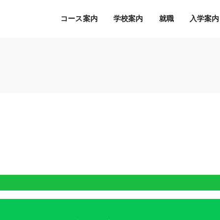
コース案内
学校案内
就職
入学案内
Ｓ.Ｋ.Ｋ.の５つの魅力
希望の職種・企業への
募集学科
通常のオープンキャンパス
就職を徹底サポート！
2027年度 募集学科・コース
就職サポートシステム
出願書類
オープンキャンパスの流れ
アクセス
高度IT学科（大学併修）【４年制】
内定者の声
学費等納入時期
参加特典
ITエキスパート学科
各種制度について
オープンキャンパスQ&A
ITエンジニアコース
デジタルクリエイターコース
総合ビジネス学科
eスポーツビジネスコース
新設
医療事務・医薬品販売コース
ホテル・ブライダルコース