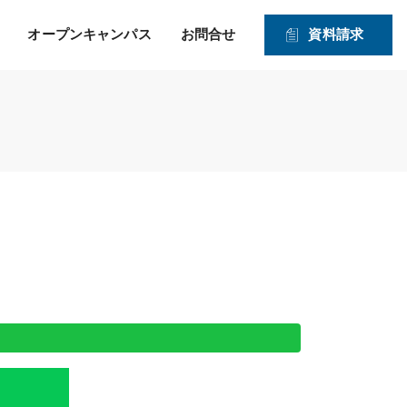
オープンキャンパス
お問合せ
資料請求
就職！ そして、その先の
力強い就職サポートのヒミツ
入学資格
1・2年生対象オープンキャンパス
未来を見つめたサポー
2026年度 募集学科・コース
ト！
就職実績
願書受付期間および入試日程
体験実習
情報公開
高度IT学科（大学併修）【４年制】
入学手続きの流れ
申込方法
ITエキスパート学科
ITエンジニアコース
ITドローンエンジニアコース
デジタルクリエイターコース
総合ビジネス学科
医療事務・メディカルスタッフコース
登録販売者コース