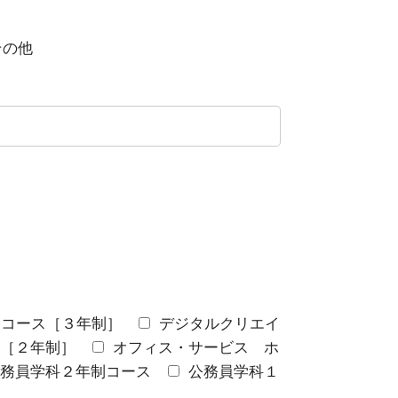
その他
アコース［３年制］
デジタルクリエイ
［２年制］
オフィス・サービス ホ
務員学科２年制コース
公務員学科１