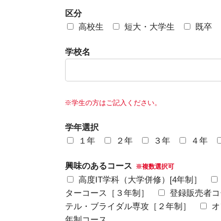
区分
高校生
短大・大学生
既卒
学校名
※学生の方はご記入ください。
学年選択
１年
２年
３年
４年
興味のあるコース
※複数選択可
高度IT学科（大学併修）[4年制］
ターコース［３年制］
登録販売者コ
テル・ブライダル専攻［２年制］
オ
年制コース