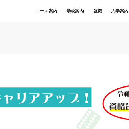
コース案内
学校案内
就職
入学案内
Ｓ.Ｋ.Ｋ.の５つの魅力
希望の職種・企業への
募集学科
通常のオープンキャンパス
就職を徹底サポート！
2027年度 募集学科・コース
就職サポートシステム
出願書類
オープンキャンパスの流れ
アクセス
高度IT学科（大学併修）【４年制】
内定者の声
学費等納入時期
参加特典
ITエキスパート学科
各種制度について
オープンキャンパスQ&A
ITエンジニアコース
デジタルクリエイターコース
総合ビジネス学科
eスポーツビジネスコース
新設
医療事務・医薬品販売コース
ホテル・ブライダルコース