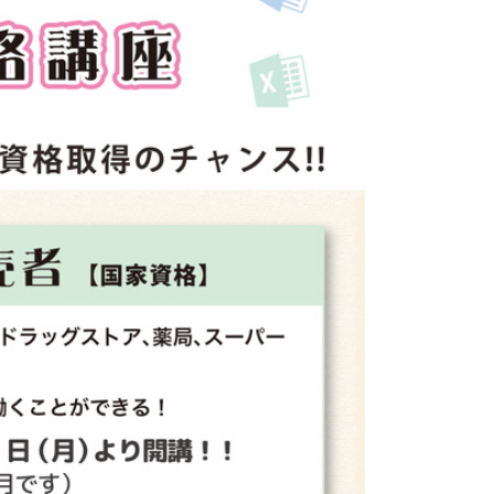
オフィス・サービスコース
2つの専攻
ホテル・ブライダル専攻
販売・総務事務専攻
公務員学科/公務員速修学科
公務員学科【 1年制コース・2年制コース
】