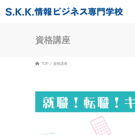
コ
ナ
ン
ビ
テ
ゲ
ン
ー
ツ
シ
へ
ョ
ス
ン
資格講座
キ
に
ッ
移
プ
動
TOP
資格講座