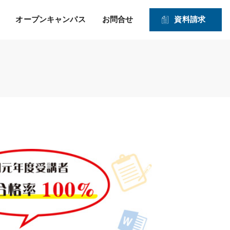
オープンキャンパス
お問合せ
資料請求
就職！ そして、その先の
力強い就職サポートのヒミツ
入学資格
1・2年生対象オープンキャンパス
未来を見つめたサポー
2026年度 募集学科・コース
ト！
就職実績
願書受付期間および入試日程
体験実習
情報公開
高度IT学科（大学併修）【４年制】
入学手続きの流れ
申込方法
ITエキスパート学科
ITエンジニアコース
ITドローンエンジニアコース
デジタルクリエイターコース
総合ビジネス学科
医療事務・メディカルスタッフコース
登録販売者コース