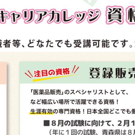
オフィス・サービスコース
公務員学科/公務員速修学科
公務員学科【 1年制コース・2年制コー
ス 】