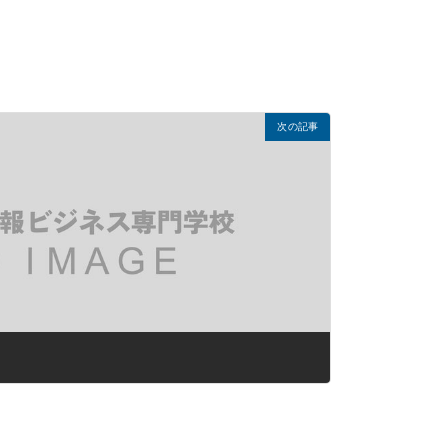
オフィス・サービスコース
2つの専攻
ホテル・ブライダル専攻
販売・総務事務専攻
公務員学科/公務員速修学科
公務員学科【 1年制コース・2年制コース
】
次の記事