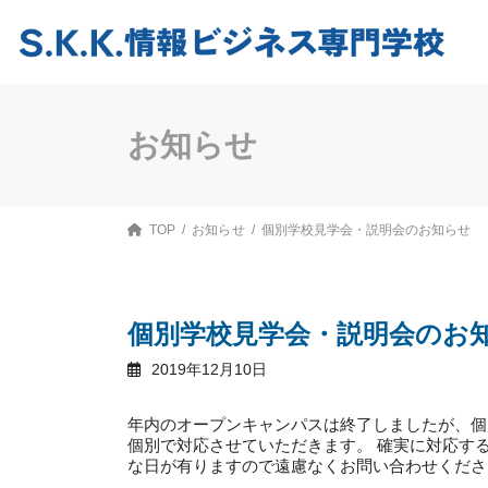
コ
ナ
ン
ビ
テ
ゲ
ン
ー
ツ
シ
へ
ョ
ス
ン
お知らせ
キ
に
ッ
移
プ
動
TOP
お知らせ
個別学校見学会・説明会のお知らせ
個別学校見学会・説明会のお
2019年12月10日
年内のオープンキャンパスは終了しましたが、個
個別で対応させていただきます。 確実に対応す
な日が有りますので遠慮なくお問い合わせくださ