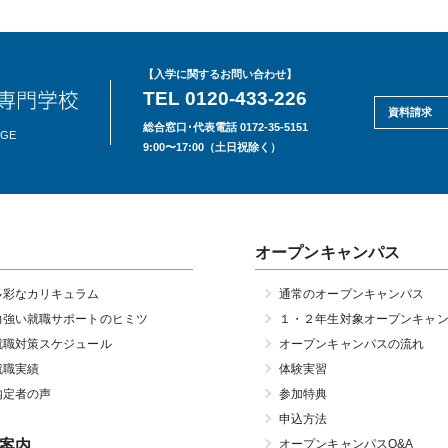
【入学に関するお問い合わせ】
TEL 0120-433-226
資料請求
総合窓口･代表電話 0172-35-5151
EGE
9:00〜17:00（土日祝除く）
オープンキャンパス
多彩なカリキュラム
通常のオープンキャンパス
力強い就職サポートのヒミツ
１・２年生対象オープンキャ
就職対策スケジュール
オープンキャンパスの流れ
就職実績
体験実習
内定者の声
参加特典
申込方法
案内
オープンキャンパスQ&A