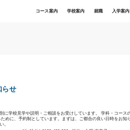
コース案内
学校案内
就職
入学案内
Ｓ.Ｋ.Ｋ.の５つの魅力
希望の職種・企業への
募集学科
通常のオープンキャンパス
就職を徹底サポート！
2027年度 募集学科・コース
就職サポートシステム
出願書類
オープンキャンパスの流れ
アクセス
高度IT学科（大学併修）【４年制】
内定者の声
学費等納入時期
参加特典
ITエキスパート学科
各種制度について
オープンキャンパスQ&A
ITエンジニアコース
知らせ
デジタルクリエイターコース
総合ビジネス学科
eスポーツビジネスコース
新設
別に学校見学や説明・ご相談をお受けしています。 学科・コース
医療事務・医薬品販売コース
るために、予約制としています。まずは、ご都合の良い日時をお知
ホテル・ブライダルコース
い。