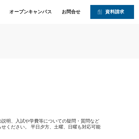
オープンキャンパス
お問合せ
資料請求
就職！ そして、その先の
力強い就職サポートのヒミツ
入学資格
1・2年生対象オープンキャンパス
未来を見つめたサポー
2026年度 募集学科・コース
ト！
就職実績
願書受付期間および入試日程
体験実習
情報公開
高度IT学科（大学併修）【４年制】
入学手続きの流れ
申込方法
ITエキスパート学科
ITエンジニアコース
ITドローンエンジニアコース
デジタルクリエイターコース
総合ビジネス学科
の説明、入試や学費等についての疑問・質問など
医療事務・メディカルスタッフコース
らせください。 平日夕方、土曜、日曜も対応可能
登録販売者コース