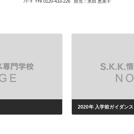
オフィス・サービスコース
ﾌﾘｰﾀﾞｲﾔﾙ 0120-433-226 担当：永田 恵美子
公務員学科/公務員速修学科
公務員学科【 1年制コース・2年制コー
ス 】
2020年 入学前ガイダンス
2020年01月14日