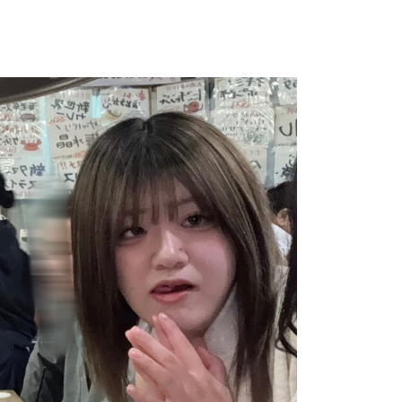
オフィス・サービスコース
2つの専攻
ホテル・ブライダル専攻
販売・総務事務専攻
公務員学科/公務員速修学科
公務員学科【 1年制コース・2年制コース
】