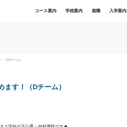
コース案内
学校案内
就職
入学案内
Ｓ.Ｋ.Ｋ.の５つの魅力
希望の職種・企業への
募集学科
通常のオープンキャンパス
就職を徹底サポート！
2027年度 募集学科・コース
就職サポートシステム
出願書類
オープンキャンパスの流れ
す！（Dチーム）
アクセス
高度IT学科（大学併修）【４年制】
内定者の声
学費等納入時期
参加特典
ITエキスパート学科
各種制度について
オープンキャンパスQ&A
ITエンジニアコース
じめます！（Dチーム）
デジタルクリエイターコース
総合ビジネス学科
eスポーツビジネスコース
新設
医療事務・医薬品販売コース
ホテル・ブライダルコース
ネス学科の下心夏・中村璃桜です☻