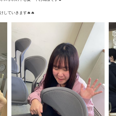
オフィス・サービスコース
公務員学科/公務員速修学科
していきます🔥🔥
公務員学科【 1年制コース・2年制コー
ス 】