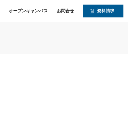
オープンキャンパス
お問合せ
資料請求
就職！ そして、その先の
力強い就職サポートのヒミツ
入学資格
1・2年生対象オープンキャンパス
未来を見つめたサポー
2026年度 募集学科・コース
ト！
就職実績
願書受付期間および入試日程
体験実習
情報公開
高度IT学科（大学併修）【４年制】
入学手続きの流れ
申込方法
ITエキスパート学科
ITエンジニアコース
ITドローンエンジニアコース
デジタルクリエイターコース
総合ビジネス学科
医療事務・メディカルスタッフコース
登録販売者コース