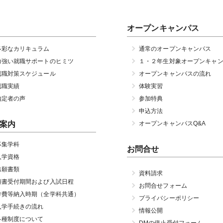
オープンキャンパス
多彩なカリキュラム
通常のオープンキャンパス
力強い就職サポートのヒミツ
１・２年生対象オープンキャ
就職対策スケジュール
オープンキャンパスの流れ
就職実績
体験実習
内定者の声
参加特典
申込方法
案内
オープンキャンパスQ&A
募集学科
お問合せ
入学資格
出願書類
資料請求
願書受付期間および入試日程
お問合せフォーム
学費等納入時期（全学科共通）
プライバシーポリシー
入学手続きの流れ
情報公開
各種制度について