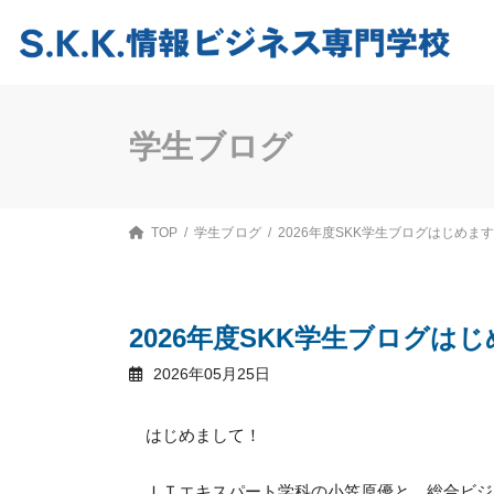
コ
ナ
ン
ビ
テ
ゲ
ン
ー
ツ
シ
へ
ョ
ス
ン
学生ブログ
キ
に
ッ
移
プ
動
TOP
学生ブログ
2026年度SKK学生ブログはじめま
2026年度SKK学生ブログは
2026年05月25日
はじめまして！
ＩＴエキスパート学科の小笠原優と、総合ビジ