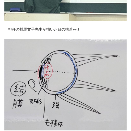
担任の對馬文子先生が描いた目の構造👀⇓