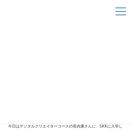
コ
ナ
ン
ビ
テ
ゲ
資料請求
ン
ー
ツ
シ
へ
ョ
ス
ン
学生ブログ
キ
に
ッ
移
プ
動
TOP
学生ブログ
わたしがSKKに入学した理由（デジタルクリエイターコース・長内さん）
わたしがSKKに入学した理由（デジタルク
リエイターコース・長内さん）
2026年06月26日
こんにちは！Aチームです。
今日はデジタルクリエイターコースの長内康さんに、SKKに入学し