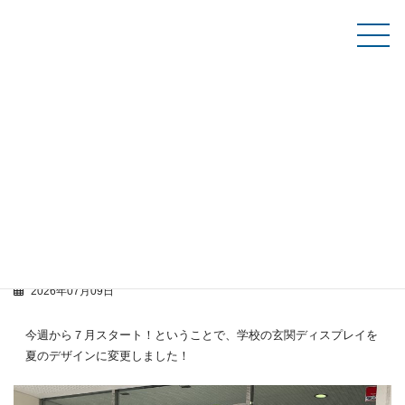
コ
ナ
ン
ビ
テ
ゲ
資料請求
ン
ー
ツ
シ
へ
ョ
ス
ン
学生ブログ
キ
に
ッ
移
プ
動
TOP
学生ブログ
玄関のディスプレイを夏仕様に変更しました！
玄関のディスプレイを夏仕様に変更しまし
た！
2026年07月09日
今週から７月スタート！ということで、学校の玄関ディスプレイを
夏のデザインに変更しました！