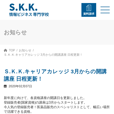
コ
ナ
ン
ビ
テ
ゲ
資料請求
ン
ー
ツ
シ
へ
ョ
ス
ン
お知らせ
キ
に
ッ
移
プ
動
TOP
お知らせ
Ｓ.Ｋ.Ｋ.キャリアカレッジ 3月からの開講講座 日程更新！
Ｓ.Ｋ.Ｋ.キャリアカレッジ 3月からの開講
講座 日程更新！
2020年02月07日
新年度に向けて、各資格講座の開講日を更新しました。
登録販売者(国家資格)の講座は3月からスタートします。
今人気の登録販売者！医薬品販売のスペシャリストとして、幅広い場所
で活躍できる資格。