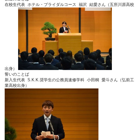
在校生代表 ホテル・ブライダルコース 福沢 結愛さん（五所川原高校
出身）
誓いのことば
新入生代表 S.K.K.奨学生の公務員速修学科 小田桐 愛斗さん（弘前工
業高校出身）