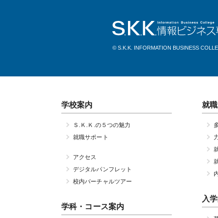
© S.K.K. INFORMATION BUSINESS COLL
学校案内
就職
Ｓ.Ｋ.Ｋ.の５つの魅力
就職サポート
アクセス
デジタルパンフレット
校内バーチャルツアー
入学
学科・コース案内