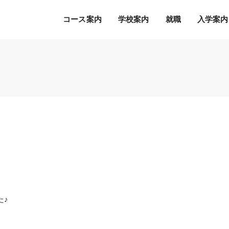
コース案内
学校案内
就職
入学案内
Ｓ.Ｋ.Ｋ.の５つの魅力
希望の職種・企業への
募集学科
通常のオープンキャンパス
就職を徹底サポート！
2027年度 募集学科・コース
就職サポートシステム
出願書類
オープンキャンパスの流れ
アクセス
高度IT学科（大学併修）【４年制】
内定者の声
学費等納入時期
参加特典
ITエキスパート学科
各種制度について
オープンキャンパスQ&A
ITエンジニアコース
デジタルクリエイターコース
総合ビジネス学科
eスポーツビジネスコース
新設
た♪
医療事務・医薬品販売コース
ホテル・ブライダルコース