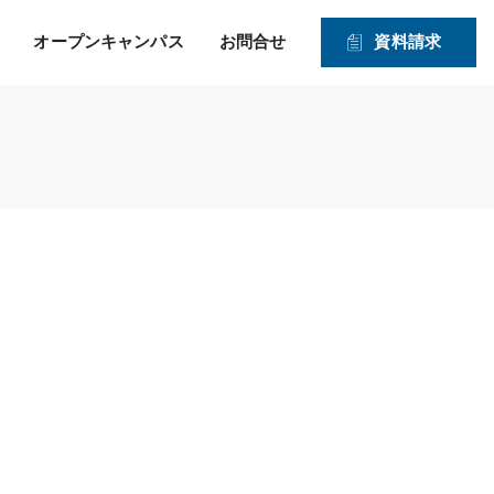
オープンキャンパス
お問合せ
資料請求
就職！ そして、その先の
力強い就職サポートのヒミツ
入学資格
1・2年生対象オープンキャンパス
未来を見つめたサポー
2026年度 募集学科・コース
ト！
就職実績
願書受付期間および入試日程
体験実習
情報公開
高度IT学科（大学併修）【４年制】
入学手続きの流れ
申込方法
ITエキスパート学科
ITエンジニアコース
ITドローンエンジニアコース
デジタルクリエイターコース
総合ビジネス学科
医療事務・メディカルスタッフコース
登録販売者コース