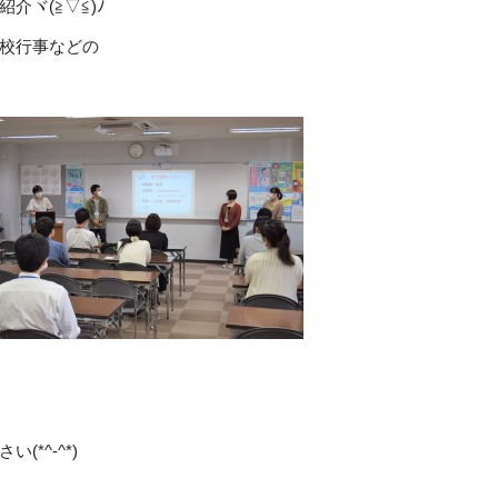
ヾ(≧▽≦)ﾉ
校行事などの
*^-^*)