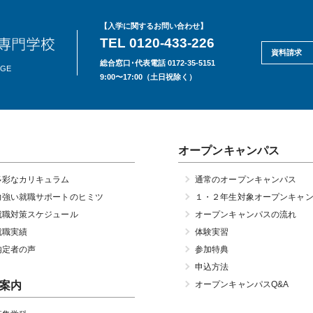
【入学に関するお問い合わせ】
TEL 0120-433-226
資料請求
総合窓口･代表電話 0172-35-5151
EGE
9:00〜17:00（土日祝除く）
オープンキャンパス
多彩なカリキュラム
通常のオープンキャンパス
力強い就職サポートのヒミツ
１・２年生対象オープンキャ
就職対策スケジュール
オープンキャンパスの流れ
就職実績
体験実習
内定者の声
参加特典
申込方法
案内
オープンキャンパスQ&A