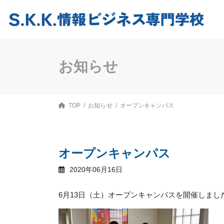
コ
ナ
ン
ビ
テ
ゲ
ン
ー
ツ
シ
へ
ョ
ス
ン
お知らせ
キ
に
ッ
移
プ
動
TOP
お知らせ
オープンキャンパス
オープンキャンパス
2020年06月16日
6月13日（土）オープンキャンパスを開催しまし