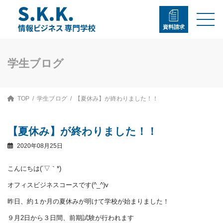
コ
ナ
ン
ビ
テ
ゲ
資料請求
ン
ー
ツ
シ
へ
ョ
ス
ン
学生ブログ
キ
に
ッ
移
プ
動
TOP
学生ブログ
【夏休み】が終わりました！！
【夏休み】が終わりました！！
2020年08月25日
こんにちは(´▽｀*)
オフィスビジネスコースです(^_^)v
昨日、約１か月の夏休みが明けて学校が始まりました！
９月2日から３日間、前期試験が行われます