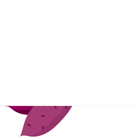
美味しいものが多くてついつい食べ過ぎてしまいますよね；；
今回は秋においしい食べ物の効果と食べ過ぎてしまったときに飲む
薬を紹介したいと思います！
～秋においしい食べ物の効果～
◎さつまいも