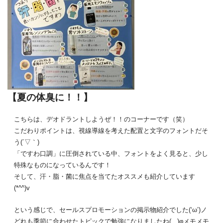
【夏の体臭に！！】
こちらは、デオドラントしようぜ！！のコーナーです（笑）
こだわりポイントは、視線導線を考えた配置と文字のフォントだそ
う(´▽｀)
「ですわ口調」に圧倒されている中、フォントをよく見ると、少し
特殊なものになっているんです！
そして、汗・脂・菌に焦点を当てたオススメも紹介しています
(*^^)v
という感じで、セールスプロモーションの掲示物紹介でした(‘ω’)ノ
どれも季節に合わせたトピックで勉強になりましたね( ..)φメモメモ