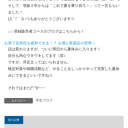
そして、登販２年からは「これで夏を乗り切ろ～」って一言もらい
ました！
(人´▽｀)いつもありがとうございます☆
↓↓↓登録販売者コースのブログはこちらから！
お茶で花粉症を緩和できる！？
お酒と医薬品の世界へ
話は変わりますが、ついに明日から夏休みに入ります！
自分も内心ウキウキしてます（笑）
ですが、浮足立ってはいられません。
検定対策や就職活動など、やることをしっかりやって充実した夏休
みにできるといいですね☆
それではまた(^.^)/~~~
学生ブログ
カテゴリー
前の記事