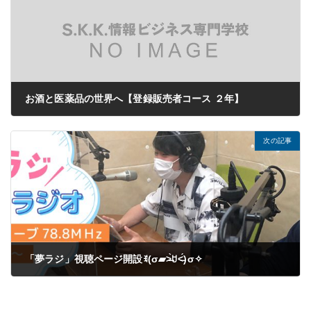
お酒と医薬品の世界へ【登録販売者コース ２年】
2021年07月09日
次の記事
「夢ラジ」視聴ページ開設ꉂ(σ▰˃̶̀ꇴ˂̶́)σ✧
2021年08月31日