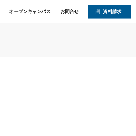
オープンキャンパス
お問合せ
資料請求
就職！ そして、その先の
力強い就職サポートのヒミツ
入学資格
1・2年生対象オープンキャンパス
未来を見つめたサポー
2026年度 募集学科・コース
ト！
就職実績
願書受付期間および入試日程
体験実習
情報公開
高度IT学科（大学併修）【４年制】
入学手続きの流れ
申込方法
ITエキスパート学科
ITエンジニアコース
ITドローンエンジニアコース
デジタルクリエイターコース
総合ビジネス学科
医療事務・メディカルスタッフコース
登録販売者コース