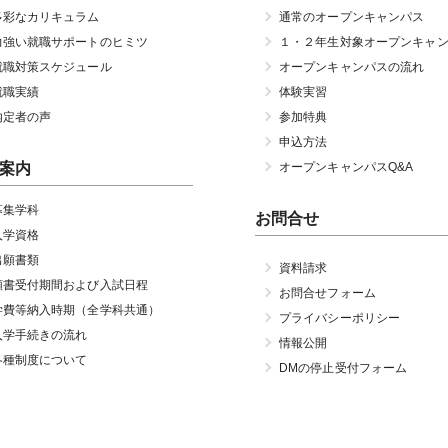
多彩なカリキュラム
通常のオープンキャンパス
力強い就職サポートのヒミツ
１・２年生対象オープンキャ
就職対策スケジュール
オープンキャンパスの流れ
就職実績
体験実習
内定者の声
参加特典
申込方法
案内
オープンキャンパスQ&A
募集学科
お問合せ
入学資格
出願書類
資料請求
願書受付期間および入試日程
お問合せフォーム
学費等納入時期（全学科共通）
プライバシーポリシー
入学手続きの流れ
情報公開
各種制度について
DMの停止受付フォーム