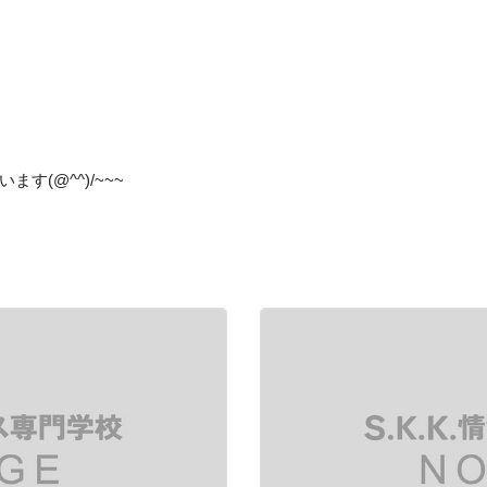
す(@^^)/~~~