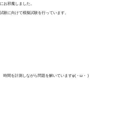
オフィス・サービスコース
業にお邪魔しました。
公務員学科/公務員速修学科
試験に向けて模擬試験を行っています。
公務員学科【 1年制コース・2年制コー
ス 】
を計測しながら問題を解いていますφ(・ω・ )