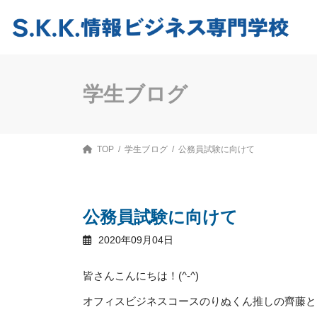
コ
ナ
ン
ビ
テ
ゲ
ン
ー
ツ
シ
へ
ョ
ス
ン
学生ブログ
キ
に
ッ
移
プ
動
TOP
学生ブログ
公務員試験に向けて
公務員試験に向けて
2020年09月04日
皆さんこんにちは！(^-^)
オフィスビジネスコースのりぬくん推しの齊藤