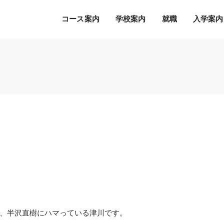
コース案内
学校案内
就職
入学案内
Ｓ.Ｋ.Ｋ.の５つの魅力
希望の職種・企業への
募集学科
通常のオープンキャンパス
就職を徹底サポート！
2027年度 募集学科・コース
就職サポートシステム
出願書類
オープンキャンパスの流れ
アクセス
高度IT学科（大学併修）【４年制】
内定者の声
学費等納入時期
参加特典
ITエキスパート学科
各種制度について
オープンキャンパスQ&A
ITエンジニアコース
デジタルクリエイターコース
総合ビジネス学科
eスポーツビジネスコース
新設
医療事務・医薬品販売コース
と、半沢直樹にハマっている津川です。
ホテル・ブライダルコース