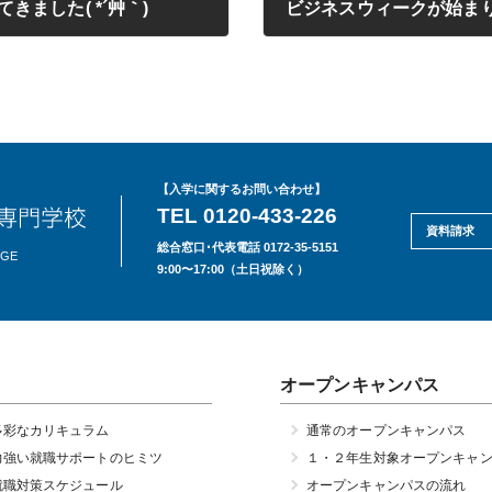
ました( *´艸｀)
ビジネスウィークが始ま
2020年09月28日
【入学に関するお問い合わせ】
TEL 0120-433-226
資料請求
総合窓口･代表電話 0172-35-5151
EGE
9:00〜17:00（土日祝除く）
オープンキャンパス
多彩なカリキュラム
通常のオープンキャンパス
力強い就職サポートのヒミツ
１・２年生対象オープンキャ
就職対策スケジュール
オープンキャンパスの流れ