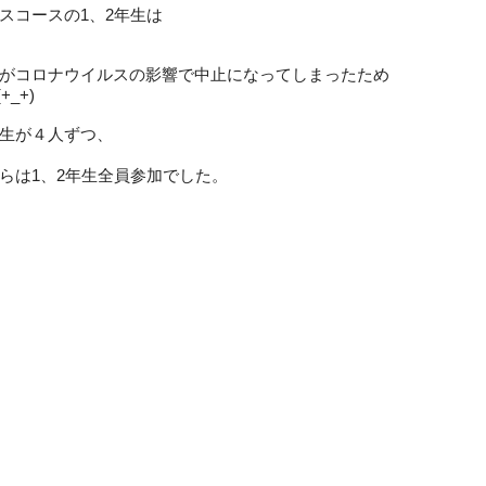
オフィス・サービスコース
スコースの1、2年生は
公務員学科/公務員速修学科
公務員学科【 1年制コース・2年制コー
がコロナウイルスの影響で中止になってしまったため
ス 】
_+)
生が４人ずつ、
らは1、2年生全員参加でした。