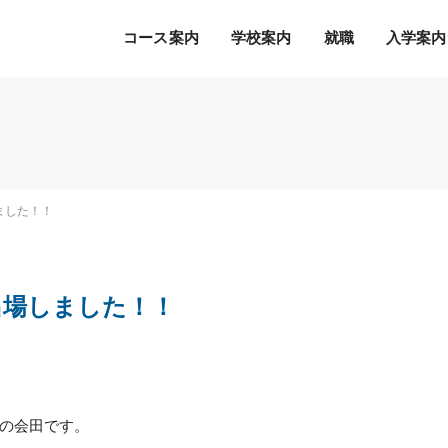
コース案内
学校案内
就職
入学案内
Ｓ.Ｋ.Ｋ.の５つの魅力
希望の職種・企業への
募集学科
通常のオープンキャンパス
就職を徹底サポート！
2027年度 募集学科・コース
就職サポートシステム
出願書類
オープンキャンパスの流れ
ました！！
アクセス
高度IT学科（大学併修）【４年制】
内定者の声
学費等納入時期
参加特典
ITエキスパート学科
各種制度について
オープンキャンパスQ&A
ITエンジニアコース
出場しました！！
デジタルクリエイターコース
総合ビジネス学科
eスポーツビジネスコース
新設
医療事務・医薬品販売コース
の会田です。
ホテル・ブライダルコース