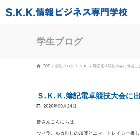
コ
ナ
ン
ビ
テ
ゲ
ン
ー
ツ
シ
へ
ョ
ス
ン
学生ブログ
キ
に
ッ
移
プ
動
TOP
学生ブログ
Ｓ.Ｋ.Ｋ.簿記電卓競技大会に出場し
Ｓ.Ｋ.Ｋ.簿記電卓競技大会に
2020年09月24日
皆さんこんにちは
ウィラ、ルカ推しの加藤とエマ、トレイシー推し