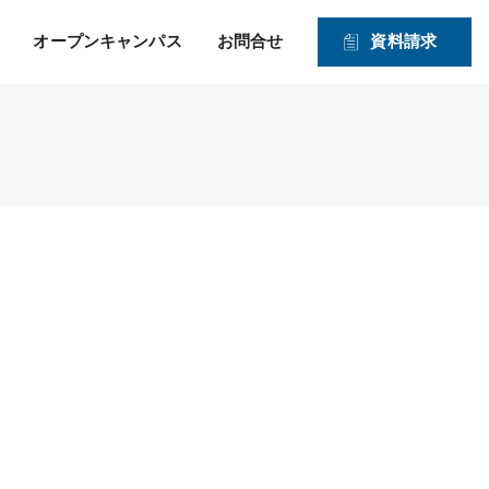
オープンキャンパス
お問合せ
資料請求
就職！ そして、その先の
力強い就職サポートのヒミツ
入学資格
1・2年生対象オープンキャンパス
未来を見つめたサポー
2026年度 募集学科・コース
ト！
就職実績
願書受付期間および入試日程
体験実習
情報公開
高度IT学科（大学併修）【４年制】
入学手続きの流れ
申込方法
ITエキスパート学科
ITエンジニアコース
ITドローンエンジニアコース
デジタルクリエイターコース
総合ビジネス学科
医療事務・メディカルスタッフコース
登録販売者コース