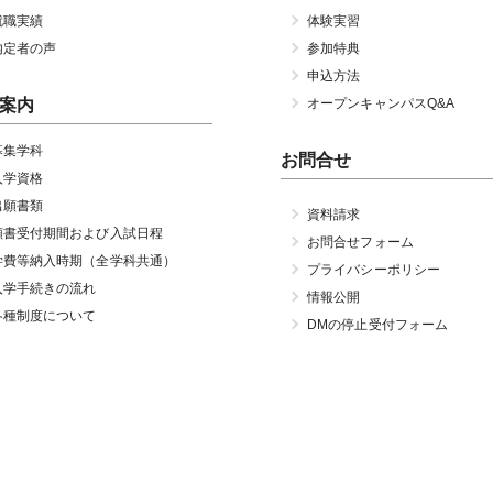
就職実績
体験実習
内定者の声
参加特典
申込方法
案内
オープンキャンパスQ&A
募集学科
お問合せ
入学資格
出願書類
資料請求
願書受付期間および入試日程
お問合せフォーム
学費等納入時期（全学科共通）
プライバシーポリシー
入学手続きの流れ
情報公開
各種制度について
DMの停止受付フォーム