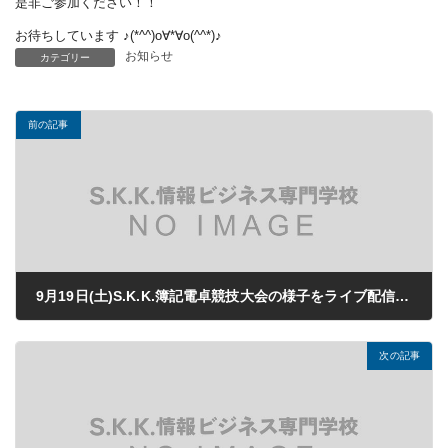
是非ご参加ください！！
お待ちしています ♪(*^^)ο∀*∀ο(^^*)♪
お知らせ
カテゴリー
前の記事
9月19日(土)S.K.K.簿記電卓競技大会の様子をライブ配信します！
2020年09月18日
次の記事