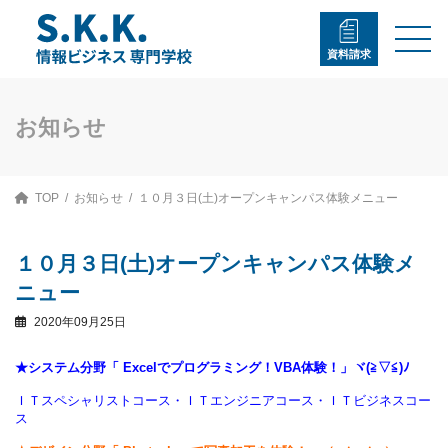
コ
ナ
ン
ビ
テ
ゲ
資料請求
ン
ー
ツ
シ
へ
ョ
ス
ン
お知らせ
キ
に
ッ
移
プ
動
TOP
お知らせ
１０月３日(土)オープンキャンパス体験メニュー
１０月３日(土)オープンキャンパス体験メ
ニュー
2020年09月25日
★システム分野「 Excelでプログラミング！VBA体験！」ヾ(≧▽≦)ﾉ
ＩＴスペシャリストコース・ＩＴエンジニアコース・ＩＴビジネスコー
ス