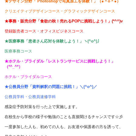
★デザイン分野「 Photoshopで写真加工を体験！」（●＾o＾●）
クリエイティブデザインコース・グラフィックデザインコース
★事務・販売分野「食欲の秋！売れるPOPに挑戦しよう！」(*^^)v
登録販売者コース・オフィスビジネスコース
★医療事務「患者さん応対を体験しよう！」ヽ(^o^)丿
医療事務コース
★ホテル・ブライダル「レストランサービスに挑戦しよう！」
（*^_^*）
ホテル・ブライダルコース
★公務員分野「資料解釈の問題に挑戦！」＼(^o^)／
公務員学科・公務員速修学科
感染症予防対策を行った上で実施します。
在校生から学校の様子や勉強のことも直接聞けるチャンスです☆彡
一度参加した人も、初めての人も、お友達や保護者の方を誘って、