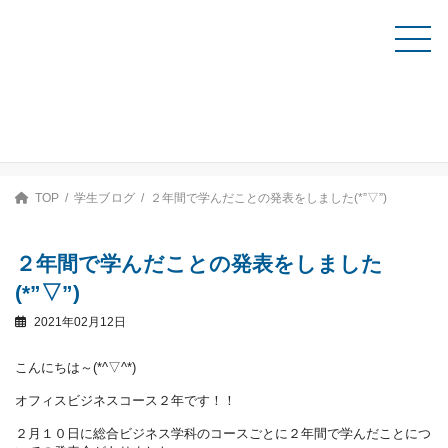
コ
ナ
ン
ビ
テ
ゲ
資料請求
ン
ー
ツ
シ
へ
ョ
ス
ン
学生ブログ
キ
に
ッ
移
プ
動
TOP
学生ブログ
２年間で学んだことの発表をしました(*”▽”)
２年間で学んだことの発表をしました
(*”▽”)
2021年02月12日
こんにちは～(*^▽^*)
オフィスビジネスコース２年です！！
２月１０日に総合ビジネス学科のコースごとに２年間で学んだことにつ