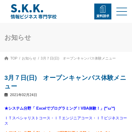
コ
ナ
ン
ビ
テ
ゲ
資料請求
ン
ー
ツ
シ
へ
ョ
ス
ン
お知らせ
キ
に
ッ
移
プ
動
TOP
お知らせ
3月７日(日) オープンキャンパス体験メニュー
3月７日(日) オープンキャンパス体験メニ
ュー
2021年02月24日
★システム分野「 Excelでプログラミング！VBA体験！」(*’ω’*)
ＩＴスペシャリストコース・ＩＴエンジニアコース・ＩＴビジネスコー
ス