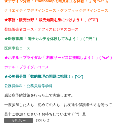
★デザイン分野「 Photoshopで写真加工を体験！ 」٩( ”ω” )و
クリエイティブデザインコース・グラフィックデザインコース
★事務・販売分野「 販売知識を身につけよう！
」(*’▽’)
登録販売者コース・オフィスビジネスコース
★医療事務「 電子カルテを体験してみよう！
」( *´艸｀)
医療事務コース
★ホテル・ブライダル「 料飲サービスに挑戦しよう！ 」( ^ω^ )
ホテル・ブライダルコース
★公務員分野「数的推理の問題に挑戦！」(‘◇’)ゞ
公務員学科・公務員速修学科
感染症予防対策を行った上で実施します。
一度参加した人も、初めての人も、お友達や保護者の方を誘って、
是非ご参加ください！お待ちしています ( ^^) _旦~~
お知らせ
カテゴリー