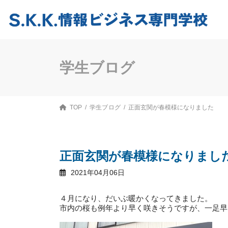
コ
ナ
ン
ビ
テ
ゲ
ン
ー
ツ
シ
へ
ョ
ス
ン
学生ブログ
キ
に
ッ
移
プ
動
TOP
学生ブログ
正面玄関が春模様になりました
正面玄関が春模様になりまし
2021年04月06日
４月になり、だいぶ暖かくなってきました。
市内の桜も例年より早く咲きそうですが、一足早く