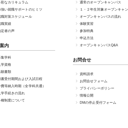
多彩なカリキュラム
通常のオープンキャンパス
力強い就職サポートのヒミツ
１・２年生対象オープンキャ
就職対策スケジュール
オープンキャンパスの流れ
就職実績
体験実習
内定者の声
参加特典
申込方法
案内
オープンキャンパスQ&A
募集学科
お問合せ
入学資格
出願書類
資料請求
願書受付期間および入試日程
お問合せフォーム
学費等納入時期（全学科共通）
プライバシーポリシー
入学手続きの流れ
情報公開
各種制度について
DMの停止受付フォーム