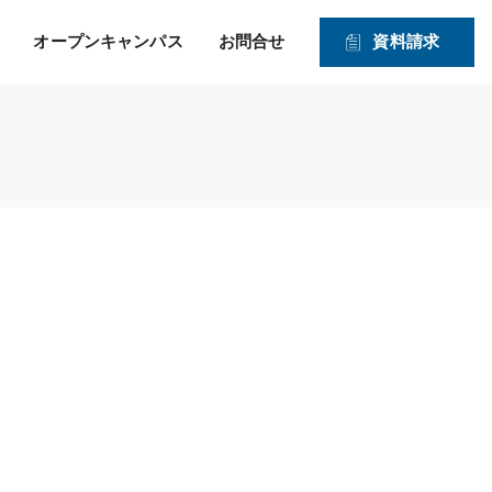
オープンキャンパス
お問合せ
資料請求
就職！ そして、その先の
力強い就職サポートのヒミツ
入学資格
1・2年生対象オープンキャンパス
未来を見つめたサポー
2026年度 募集学科・コース
ト！
就職実績
願書受付期間および入試日程
体験実習
情報公開
高度IT学科（大学併修）【４年制】
入学手続きの流れ
申込方法
ITエキスパート学科
ITエンジニアコース
ITドローンエンジニアコース
デジタルクリエイターコース
総合ビジネス学科
医療事務・メディカルスタッフコース
登録販売者コース