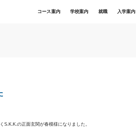
コース案内
学校案内
就職
入学案内
Ｓ.Ｋ.Ｋ.の５つの魅力
希望の職種・企業への
募集学科
通常のオープンキャンパス
就職を徹底サポート！
2027年度 募集学科・コース
就職サポートシステム
出願書類
オープンキャンパスの流れ
アクセス
高度IT学科（大学併修）【４年制】
内定者の声
学費等納入時期
参加特典
ITエキスパート学科
各種制度について
オープンキャンパスQ&A
ITエンジニアコース
た
デジタルクリエイターコース
総合ビジネス学科
eスポーツビジネスコース
新設
医療事務・医薬品販売コース
S.K.K.の正面玄関が春模様になりました。
ホテル・ブライダルコース