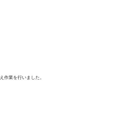
オフィス・サービスコース
公務員学科/公務員速修学科
公務員学科【 1年制コース・2年制コー
ス 】
え作業を行いました。