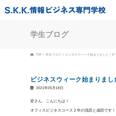
コ
ナ
ン
ビ
テ
ゲ
ン
ー
ツ
シ
へ
ョ
ス
ン
学生ブログ
キ
に
ッ
移
プ
動
TOP
学生ブログ
ビジネスウィーク始まりました！!(^^)
ビジネスウィーク始まりました！!
2021年05月18日
皆さん、こんにちは！
オフィスビジネスコース２年の浅田と成田です！(