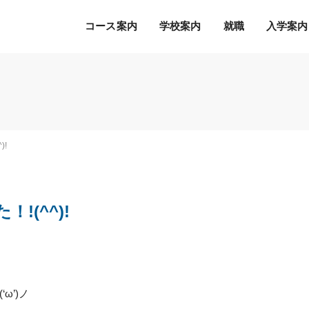
コース案内
学校案内
就職
入学案内
Ｓ.Ｋ.Ｋ.の５つの魅力
希望の職種・企業への
募集学科
通常のオープンキャンパス
就職を徹底サポート！
2027年度 募集学科・コース
就職サポートシステム
出願書類
オープンキャンパスの流れ
!
アクセス
高度IT学科（大学併修）【４年制】
内定者の声
学費等納入時期
参加特典
ITエキスパート学科
各種制度について
オープンキャンパスQ&A
ITエンジニアコース
(^^)!
デジタルクリエイターコース
総合ビジネス学科
eスポーツビジネスコース
新設
医療事務・医薬品販売コース
‘ω’)ノ
ホテル・ブライダルコース