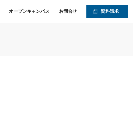
オープンキャンパス
お問合せ
資料請求
就職！ そして、その先の
力強い就職サポートのヒミツ
入学資格
1・2年生対象オープンキャンパス
未来を見つめたサポー
2026年度 募集学科・コース
ト！
就職実績
願書受付期間および入試日程
体験実習
情報公開
高度IT学科（大学併修）【４年制】
入学手続きの流れ
申込方法
ITエキスパート学科
ITエンジニアコース
ITドローンエンジニアコース
デジタルクリエイターコース
総合ビジネス学科
医療事務・メディカルスタッフコース
登録販売者コース