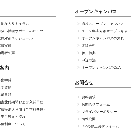
オープンキャンパス
多彩なカリキュラム
通常のオープンキャンパス
力強い就職サポートのヒミツ
１・２年生対象オープンキャ
就職対策スケジュール
オープンキャンパスの流れ
就職実績
体験実習
内定者の声
参加特典
申込方法
案内
オープンキャンパスQ&A
募集学科
お問合せ
入学資格
出願書類
資料請求
願書受付期間および入試日程
お問合せフォーム
学費等納入時期（全学科共通）
プライバシーポリシー
入学手続きの流れ
情報公開
各種制度について
DMの停止受付フォーム