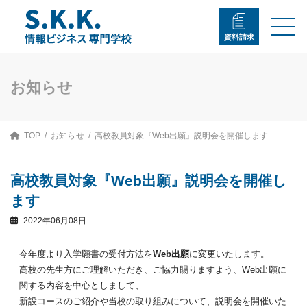
コ
ナ
ン
ビ
テ
ゲ
資料請求
ン
ー
ツ
シ
へ
ョ
ス
ン
お知らせ
キ
に
ッ
移
プ
動
TOP
お知らせ
高校教員対象『Web出願』説明会を開催します
高校教員対象『Web出願』説明会を開催し
ます
2022年06月08日
今年度より入学願書の受付方法を
Web出願
に変更いたします。
高校の先生方にご理解いただき、ご協力賜りますよう、Web出願に
関する内容を中心としまして、
新設コースのご紹介や当校の取り組みについて、説明会を開催いた