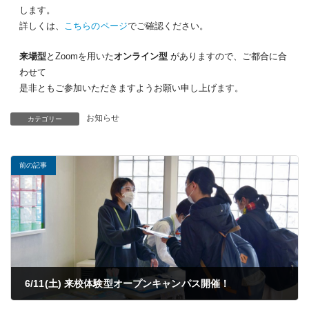
します。
詳しくは、
こちらのページ
でご確認ください。
来場型
とZoomを用いた
オンライン型
がありますので、ご都合に合
わせて
是非ともご参加いただきますようお願い申し上げます。
お知らせ
カテゴリー
前の記事
6/11(土) 来校体験型オープンキャンパス開催！
2022年06月08日