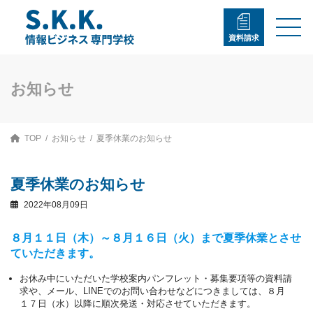
コ
ナ
ン
ビ
テ
ゲ
資料請求
ン
ー
ツ
シ
へ
ョ
ス
ン
お知らせ
キ
に
ッ
移
プ
動
TOP
お知らせ
夏季休業のお知らせ
夏季休業のお知らせ
2022年08月09日
８月１１日（木）～８月１６日（火）まで夏季休業とさせ
ていただきます。
お休み中にいただいた学校案内パンフレット・募集要項等の資料請
求や、メール、LINEでのお問い合わせなどにつきましては、８月
１７日（水）以降に順次発送・対応させていただきます。