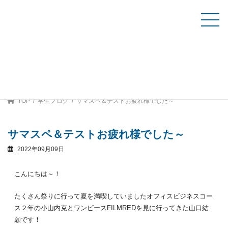
コ
ナ
ン
ビ
テ
ゲ
資料請求
ン
ー
ツ
シ
へ
ョ
ス
ン
学生ブログ
キ
に
ッ
移
プ
動
TOP
学生ブログ
サマスペ＆テストお疲れ様でした～
サマスペ＆テストお疲れ様でした～
2022年09月09日
こんにちは～！
たくさん祭りに行って夏を満喫していましたオフィスビジネスコー
ス２年の小山内克とワンピースFILMREDを見に行ってきた山口結
願です！