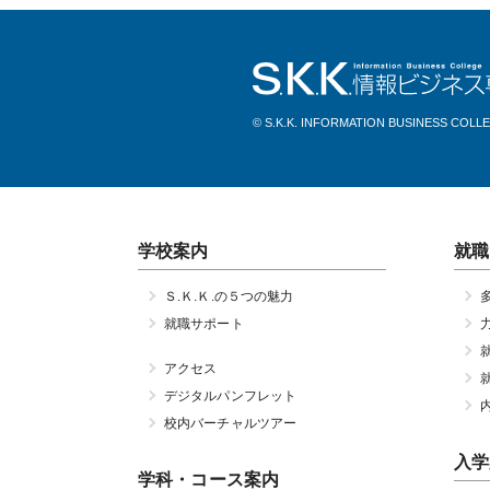
© S.K.K. INFORMATION BUSINESS COLL
学校案内
就職
Ｓ.Ｋ.Ｋ.の５つの魅力
就職サポート
アクセス
デジタルパンフレット
校内バーチャルツアー
入学
学科・コース案内