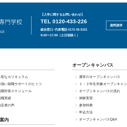
【入学に関するお問い合わせ】
TEL 0120-433-226
資料請求
総合窓口･代表電話 0172-35-5151
EGE
9:00〜17:00（土日祝除く）
オープンキャンパス
多彩なカリキュラム
通常のオープンキャンパス
力強い就職サポートのヒミツ
１・２年生対象オープンキャ
就職対策スケジュール
オープンキャンパスの流れ
就職実績
体験実習
内定者の声
参加特典
申込方法
案内
オープンキャンパスQ&A