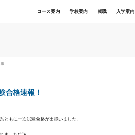
コース案内
学校案内
就職
入学案内
Ｓ.Ｋ.Ｋ.の５つの魅力
希望の職種・企業への
募集学科
通常のオープンキャンパス
就職を徹底サポート！
2027年度 募集学科・コース
就職サポートシステム
出願書類
オープンキャンパスの流れ
速報！
アクセス
高度IT学科（大学併修）【４年制】
内定者の声
学費等納入時期
参加特典
ITエキスパート学科
各種制度について
オープンキャンパスQ&A
ITエンジニアコース
試験合格速報！
デジタルクリエイターコース
総合ビジネス学科
eスポーツビジネスコース
新設
系ともに一次試験合格が出揃いました。
医療事務・医薬品販売コース
ホテル・ブライダルコース
した(^^)/