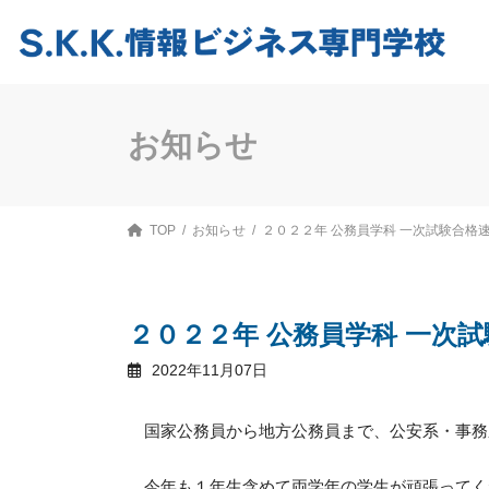
コ
ナ
ン
ビ
テ
ゲ
ン
ー
ツ
シ
へ
ョ
ス
ン
お知らせ
キ
に
ッ
移
プ
動
TOP
お知らせ
２０２２年 公務員学科 一次試験合格
２０２２年 公務員学科 一次
2022年11月07日
国家公務員から地方公務員まで、公安系・事務
今年も１年生含めて両学年の学生が頑張ってくれま