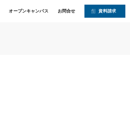
オープンキャンパス
お問合せ
資料請求
就職！ そして、その先の
力強い就職サポートのヒミツ
入学資格
1・2年生対象オープンキャンパス
未来を見つめたサポー
2026年度 募集学科・コース
ト！
就職実績
願書受付期間および入試日程
体験実習
情報公開
高度IT学科（大学併修）【４年制】
入学手続きの流れ
申込方法
ITエキスパート学科
ITエンジニアコース
ITドローンエンジニアコース
デジタルクリエイターコース
総合ビジネス学科
医療事務・メディカルスタッフコース
登録販売者コース