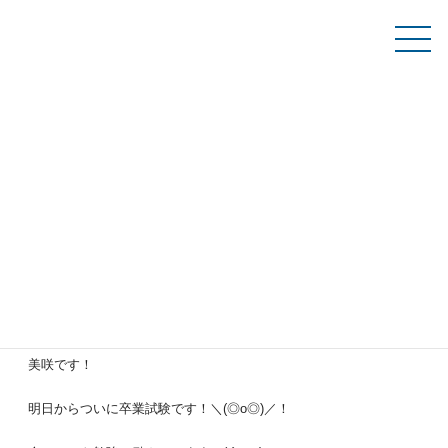
コ
ナ
ン
ビ
テ
ゲ
資料請求
ン
ー
ツ
シ
へ
ョ
ス
ン
学生ブログ
キ
に
ッ
移
プ
動
TOP
学生ブログ
卒業試験！
卒業試験！
2023年02月01日
皆さんこんにちは！オフィスビジネスコース２年の小山内克と奈良
美咲です！
明日からついに卒業試験です！＼(◎o◎)／！