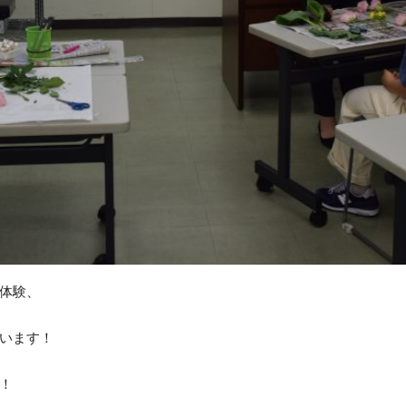
体験、
います！
！