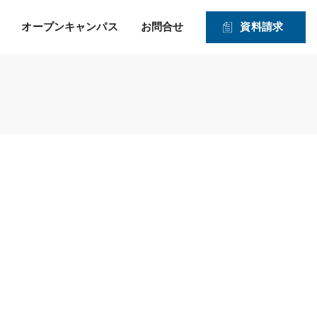
オープンキャンパス
お問合せ
資料請求
就職！ そして、その先の
力強い就職サポートのヒミツ
入学資格
1・2年生対象オープンキャンパス
未来を見つめたサポー
2026年度 募集学科・コース
ト！
就職実績
願書受付期間および入試日程
体験実習
情報公開
高度IT学科（大学併修）【４年制】
入学手続きの流れ
申込方法
ITエキスパート学科
ITエンジニアコース
ITドローンエンジニアコース
デジタルクリエイターコース
総合ビジネス学科
医療事務・メディカルスタッフコース
登録販売者コース