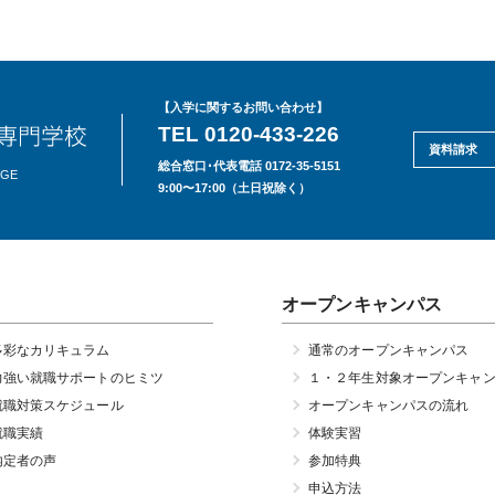
【入学に関するお問い合わせ】
TEL 0120-433-226
資料請求
総合窓口･代表電話 0172-35-5151
EGE
9:00〜17:00（土日祝除く）
オープンキャンパス
多彩なカリキュラム
通常のオープンキャンパス
力強い就職サポートのヒミツ
１・２年生対象オープンキャ
就職対策スケジュール
オープンキャンパスの流れ
就職実績
体験実習
内定者の声
参加特典
申込方法