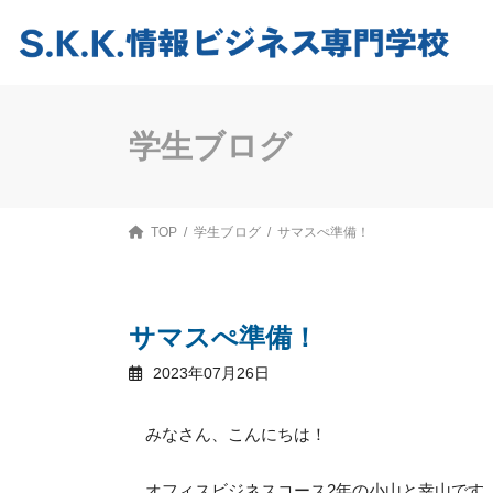
コ
ナ
ン
ビ
テ
ゲ
ン
ー
ツ
シ
へ
ョ
ス
ン
学生ブログ
キ
に
ッ
移
プ
動
TOP
学生ブログ
サマスぺ準備！
サマスぺ準備！
2023年07月26日
みなさん、こんにちは！
オフィスビジネスコース2年の小山と幸山です