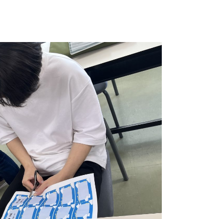
オフィス・サービスコース
2つの専攻
ホテル・ブライダル専攻
販売・総務事務専攻
公務員学科/公務員速修学科
公務員学科【 1年制コース・2年制コース
】