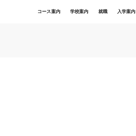
コース案内
学校案内
就職
入学案内
Ｓ.Ｋ.Ｋ.の５つの魅力
希望の職種・企業への
募集学科
通常のオープンキャンパス
就職を徹底サポート！
2027年度 募集学科・コース
就職サポートシステム
出願書類
オープンキャンパスの流れ
アクセス
高度IT学科（大学併修）【４年制】
内定者の声
学費等納入時期
参加特典
ITエキスパート学科
各種制度について
オープンキャンパスQ&A
ITエンジニアコース
デジタルクリエイターコース
総合ビジネス学科
eスポーツビジネスコース
新設
医療事務・医薬品販売コース
ホテル・ブライダルコース
。