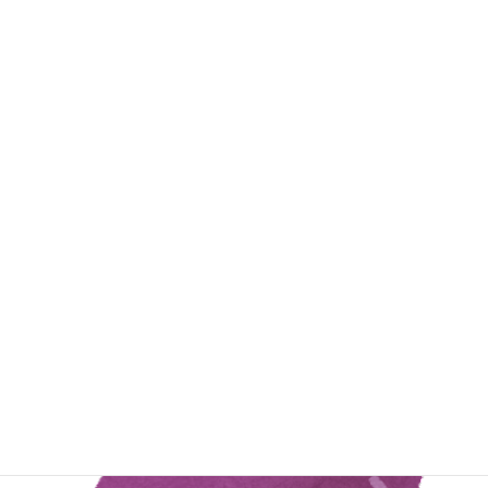
きのこを食べると風邪の予防に役立つビタミンを摂取できます。
『β-グルカン』は人の腸内で働き免疫力を高めるといわれ、寒い時
期の体調管理に役立ちます。
♢さつまいも