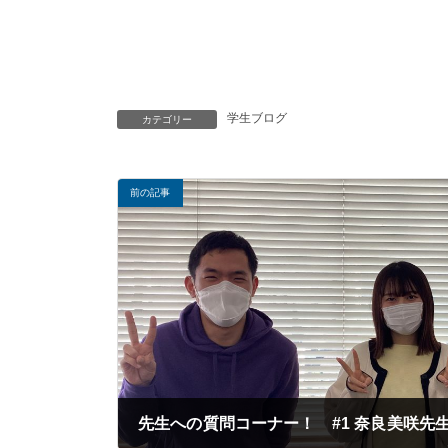
←To B
学生ブログ
カテゴリー
前の記事
先生への質問コーナー！ #1 奈良美咲先