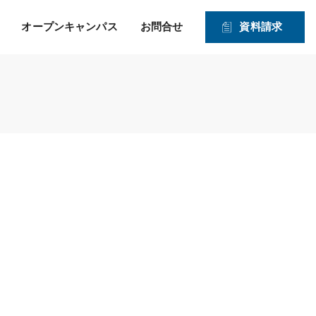
オープンキャンパス
お問合せ
資料請求
就職！ そして、その先の
力強い就職サポートのヒミツ
入学資格
1・2年生対象オープンキャンパス
未来を見つめたサポー
2026年度 募集学科・コース
ト！
就職実績
願書受付期間および入試日程
体験実習
情報公開
高度IT学科（大学併修）【４年制】
入学手続きの流れ
申込方法
ITエキスパート学科
ITエンジニアコース
ITドローンエンジニアコース
デジタルクリエイターコース
総合ビジネス学科
医療事務・メディカルスタッフコース
登録販売者コース