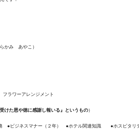
オフィス・サービスコース
公務員学科/公務員速修学科
公務員学科【 1年制コース・2年制コー
ス 】
 あやこ）
ワーアレンジメント
受けた恩や徳に感謝し報いる』というもの
）
ネスマナー（２年） ●ホテル関連知識 ●ホスピタリテ