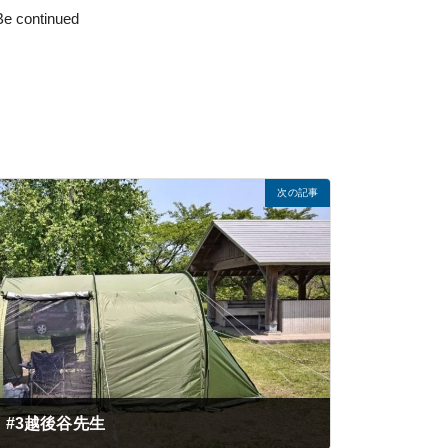
ed
次の記事
#3越後谷先生