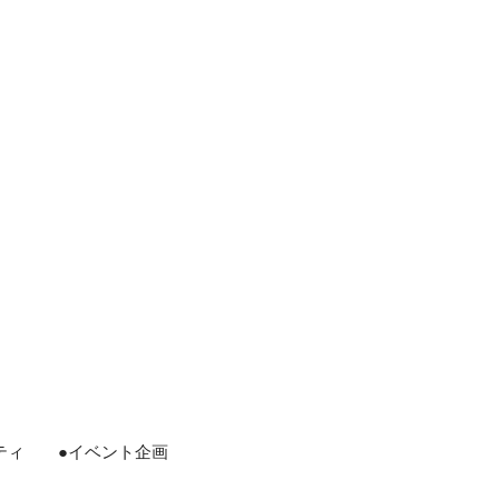
オフィス・サービスコース
2つの専攻
ホテル・ブライダル専攻
販売・総務事務専攻
公務員学科/公務員速修学科
公務員学科【 1年制コース・2年制コース
】
ィ ●イベント企画