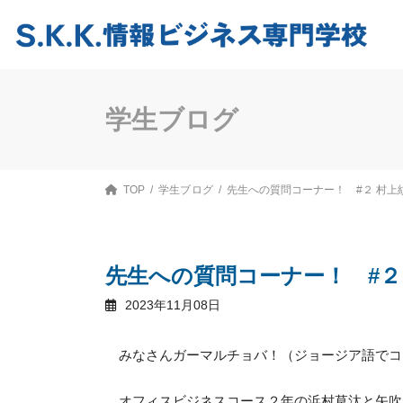
コ
ナ
ン
ビ
テ
ゲ
ン
ー
ツ
シ
へ
ョ
ス
ン
学生ブログ
キ
に
ッ
移
プ
動
TOP
学生ブログ
先生への質問コーナー！ #２ 村上
先生への質問コーナー！ #２
2023年11月08日
みなさんガーマルチョバ！（ジョージア語でコ
オフィスビジネスコース２年の浜村草汰と矢吹