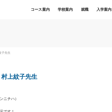
コース案内
学校案内
就職
入学案内
Ｓ.Ｋ.Ｋ.の５つの魅力
希望の職種・企業への
募集学科
通常のオープンキャンパス
就職を徹底サポート！
2027年度 募集学科・コース
就職サポートシステム
出願書類
オープンキャンパスの流れ
紋子先生
アクセス
高度IT学科（大学併修）【４年制】
内定者の声
学費等納入時期
参加特典
ITエキスパート学科
各種制度について
オープンキャンパスQ&A
ITエンジニアコース
 村上紋子先生
デジタルクリエイターコース
総合ビジネス学科
eスポーツビジネスコース
新設
ンニチハ）
医療事務・医薬品販売コース
ホテル・ブライダルコース
元です！