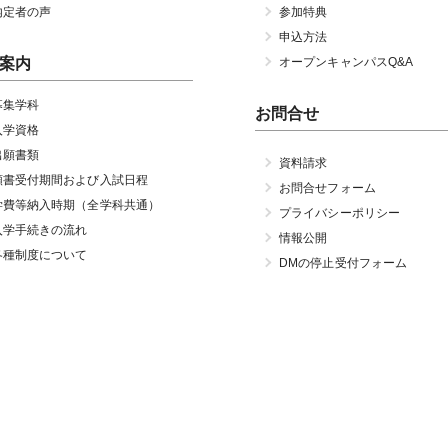
内定者の声
参加特典
申込方法
案内
オープンキャンパスQ&A
募集学科
お問合せ
入学資格
出願書類
資料請求
願書受付期間および入試日程
お問合せフォーム
学費等納入時期（全学科共通）
プライバシーポリシー
入学手続きの流れ
情報公開
各種制度について
DMの停止受付フォーム