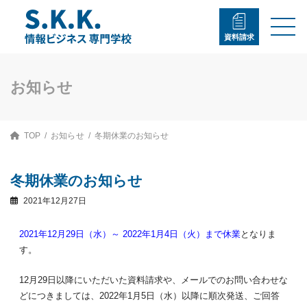
コ
ナ
ン
ビ
テ
ゲ
資料請求
ン
ー
ツ
シ
へ
ョ
ス
ン
お知らせ
キ
に
ッ
移
プ
動
TOP
お知らせ
冬期休業のお知らせ
冬期休業のお知らせ
2021年12月27日
2021年12月29日（水）～ 2022年1月4日（火）まで休業
となりま
す。
12月29日以降にいただいた資料請求や、メールでのお問い合わせな
どにつきましては、2022年1月5日（水）以降に順次発送、ご回答