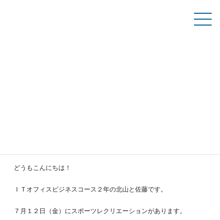
コ
ナ
ン
ビ
テ
ゲ
資料請求
ン
ー
ツ
シ
へ
ョ
ス
ン
学生ブログ
キ
に
ッ
移
プ
動
TOP
学生ブログ
スポレク
スポレク
2024年06月17日
どうもこんにちは！
ＩＴオフィスビジネスコース２年の北山と佐藤です。
７月１２日（金）にスポーツレクリエーションがあります。