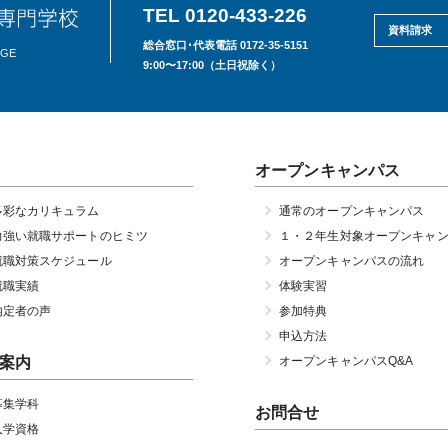
TEL 0120-433-226
資料請求
総合窓口･代表電話 0172-35-5151
EGE
9:00〜17:00（土日祝除く）
オープンキャンパス
多彩なカリキュラム
通常のオープンキャンパス
力強い就職サポートのヒミツ
１・２年生対象オープンキャ
就職対策スケジュール
オープンキャンパスの流れ
就職実績
体験実習
内定者の声
参加特典
申込方法
案内
オープンキャンパスQ&A
募集学科
お問合せ
入学資格