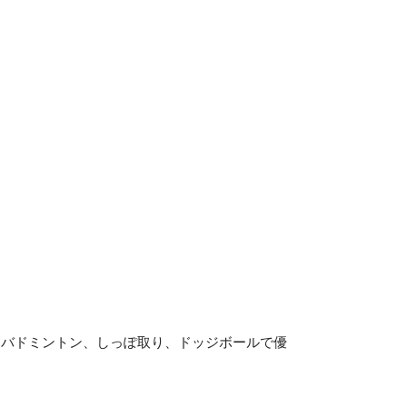
オフィス・サービスコース
2つの専攻
ホテル・ブライダル専攻
販売・総務事務専攻
公務員学科/公務員速修学科
公務員学科【 1年制コース・2年制コース
】
はバドミントン、しっぽ取り、ドッジボールで優