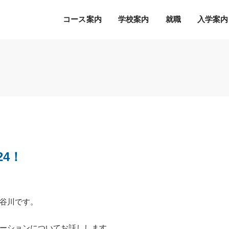
コース案内
学校案内
就職
入学案内
Ｓ.Ｋ.Ｋ.の５つの魅力
希望の職種・企業への
募集学科
通常のオープンキャンパス
就職を徹底サポート！
2027年度 募集学科・コース
就職サポートシステム
出願書類
オープンキャンパスの流れ
アクセス
高度IT学科（大学併修）【４年制】
内定者の声
学費等納入時期
参加特典
ITエキスパート学科
各種制度について
オープンキャンパスQ&A
ITエンジニアコース
4！
デジタルクリエイターコース
総合ビジネス学科
eスポーツビジネスコース
新設
谷川です。
医療事務・医薬品販売コース
ホテル・ブライダルコース
ーションについてお話しします。