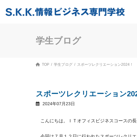
コ
ナ
ン
ビ
テ
ゲ
ン
ー
ツ
シ
へ
ョ
ス
ン
学生ブログ
キ
に
ッ
移
プ
動
TOP
学生ブログ
スポーツレクリエーション2024！
スポーツレクリエーション202
2024年07月23日
こんにちは。ＩＴオフィスビジネスコースの長
今回は７月１２日に行われたスポーツレクリエ