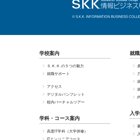
© S.K.K. INFORMATION BUSINESS COLL
学校案内
就職
Ｓ.Ｋ.Ｋ.の５つの魅力
就職サポート
アクセス
デジタルパンフレット
校内バーチャルツアー
入学
学科・コース案内
高度IT学科（大学併修）
ITエンジニアコース