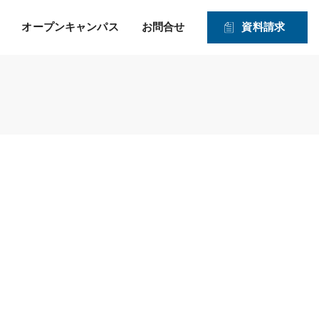
オープンキャンパス
お問合せ
資料請求
就職！ そして、その先の
力強い就職サポートのヒミツ
入学資格
1・2年生対象オープンキャンパス
未来を見つめたサポー
2026年度 募集学科・コース
ト！
就職実績
願書受付期間および入試日程
体験実習
情報公開
高度IT学科（大学併修）【４年制】
入学手続きの流れ
申込方法
ITエキスパート学科
ITエンジニアコース
ITドローンエンジニアコース
デジタルクリエイターコース
総合ビジネス学科
医療事務・メディカルスタッフコース
登録販売者コース