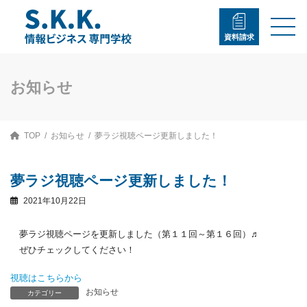
コ
ナ
ン
ビ
テ
ゲ
資料請求
ン
ー
ツ
シ
へ
ョ
ス
ン
お知らせ
キ
に
ッ
移
プ
動
TOP
お知らせ
夢ラジ視聴ページ更新しました！
夢ラジ視聴ページ更新しました！
2021年10月22日
夢ラジ視聴ページを更新しました（第１１回～第１６回）♬
ぜひチェックしてください！
視聴はこちらから
お知らせ
カテゴリー