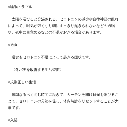
○睡眠トラブル
太陽を浴びると分泌される、セロトニンの減少や自律神経の乱れ
によって、眠気が強くなり朝にすっきり起きられないなどの過眠
や、夜中に目覚めるなどの不眠がおきる場合があります。
○過食
過食もセロトニン不足によって起きる症状です。
〈冬バテを改善する生活習慣〉
○規則正しい生活
毎朝なるべく同じ時間に起きて、カーテンを開け日光を浴びるこ
とで、セロトニンの分泌を促し、体内時計をリセットすることが大
事です。
○入浴