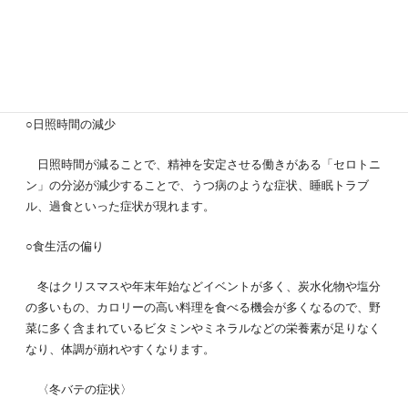
冬バテとは、気温が下がったことによる、室内と室外の寒暖差など
で生じる、冬の心身の不調のことです。
〈冬バテの原因〉
○日照時間の減少
日照時間が減ることで、精神を安定させる働きがある「セロトニ
ン」の分泌が減少することで、うつ病のような症状、睡眠トラブ
ル、過食といった症状が現れます。
○食生活の偏り
冬はクリスマスや年末年始などイベントが多く、炭水化物や塩分
の多いもの、カロリーの高い料理を食べる機会が多くなるので、野
菜に多く含まれているビタミンやミネラルなどの栄養素が足りなく
なり、体調が崩れやすくなります。
〈冬バテの症状〉