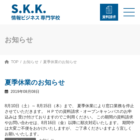
コ
ナ
ン
ビ
テ
ゲ
資料請求
ン
ー
ツ
シ
へ
ョ
ス
ン
お知らせ
キ
に
ッ
移
プ
動
TOP
お知らせ
夏季休業のお知らせ
夏季休業のお知らせ
2019年08月08日
8月10日（土）～ 8月15日（木）まで、 夏季休業により窓口業務を停止
させていただきます。 ＨＰでの資料請求・オープンキャンパスのお申
込みは 受け付けておりますのでご利用ください。 この期間の資料請求
やお問い合わせは、8月16日（金）以降に順次対応いたします。 期間中
は大変ご不便をおかけいたしますが、 ご了承くださいますよう宜しく
お願いいたします。