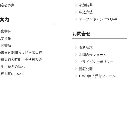
内定者の声
参加特典
申込方法
案内
オープンキャンパスQ&A
募集学科
お問合せ
入学資格
出願書類
資料請求
願書受付期間および入試日程
お問合せフォーム
学費等納入時期（全学科共通）
プライバシーポリシー
入学手続きの流れ
情報公開
各種制度について
DMの停止受付フォーム