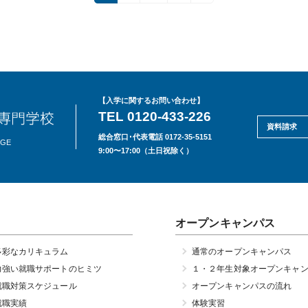
定
定
定
ペ
ペ
ペ
ー
ー
ー
ジ
ジ
ジ
【入学に関するお問い合わせ】
TEL 0120-433-226
資料請求
総合窓口･代表電話 0172-35-5151
EGE
9:00〜17:00（土日祝除く）
オープンキャンパス
多彩なカリキュラム
通常のオープンキャンパス
力強い就職サポートのヒミツ
１・２年生対象オープンキャ
就職対策スケジュール
オープンキャンパスの流れ
就職実績
体験実習