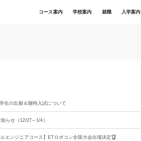
コース案内
学校案内
就職
入学案内
Ｓ.Ｋ.Ｋ.の５つの魅力
希望の職種・企業への
募集学科
通常のオープンキャンパス
就職を徹底サポート！
2027年度 募集学科・コース
就職サポートシステム
出願書類
オープンキャンパスの流れ
アクセス
高度IT学科（大学併修）【４年制】
内定者の声
学費等納入時期
参加特典
ITエキスパート学科
各種制度について
オープンキャンパスQ&A
ITエンジニアコース
デジタルクリエイターコース
月入学生の出願＆随時入試について
総合ビジネス学科
eスポーツビジネスコース
らせ（12/27～1/4）
新設
医療事務・医薬品販売コース
ホテル・ブライダルコース
ャルエンジニアコース】ETロボコン全国大会出場決定🏆