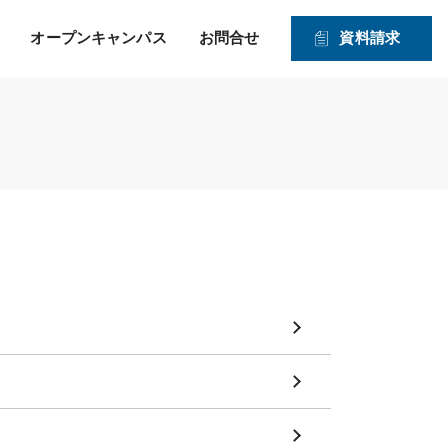
オープンキャンパス
お問合せ
資料請求
就職！ そして、その先の
力強い就職サポートのヒミツ
入学資格
1・2年生対象オープンキャンパス
未来を見つめたサポー
2026年度 募集学科・コース
ト！
就職実績
願書受付期間および入試日程
体験実習
情報公開
高度IT学科（大学併修）【４年制】
入学手続きの流れ
申込方法
ITエキスパート学科
ITエンジニアコース
ITドローンエンジニアコース
デジタルクリエイターコース
総合ビジネス学科
医療事務・メディカルスタッフコース
登録販売者コース