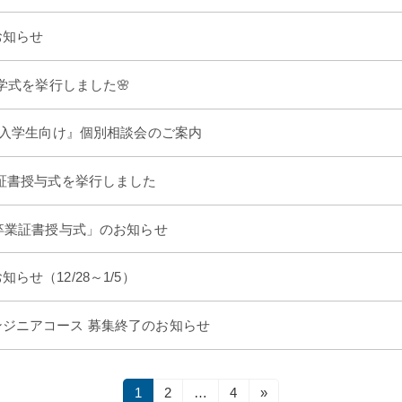
オフィス・サービスコース
公務員学科/公務員速修学科
お知らせ
公務員学科【 1年制コース・2年制コー
ス 】
入学式を挙行しました🌸
4月入学生向け』個別相談会のご案内
業証書授与式を挙行しました
「卒業証書授与式」のお知らせ
らせ（12/28～1/5）
ジニアコース 募集終了のお知らせ
固
固
固
1
2
…
4
»