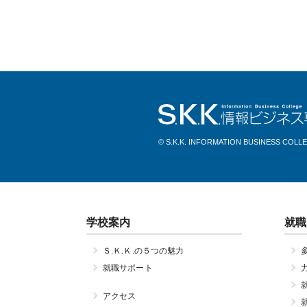
稿
ナ
ビ
ゲ
ー
© S.K.K. INFORMATION BUSINESS COLL
シ
ョ
ン
学校案内
就職
Ｓ.Ｋ.Ｋ.の５つの魅力
就職サポート
アクセス