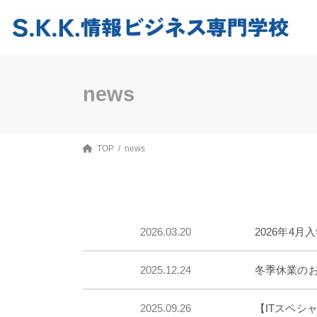
コ
ナ
ン
ビ
テ
ゲ
ン
ー
ツ
シ
へ
ョ
ス
ン
news
キ
に
ッ
移
プ
動
TOP
news
2026.03.20
2026年4
2025.12.24
冬季休業のお知
2025.09.26
【ITスペシ