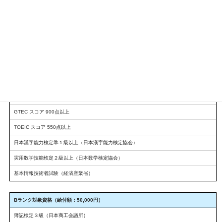
（2）該当資格・検定の合格証のコピー
選考方法：書類審査
受付締切：2026年4月10日（金）
Aランク対象資格（給付額：80,000円）
簿記検定２級以上（日本商工会議所）
簿記能力検定１級以上（全国経理教育協会）
実用英語技能検定２級以上（日本英語検定協会）
GTEC スコア 900点以上
TOEIC スコア 550点以上
日本漢字能力検定準１級以上（日本漢字能力検定協会）
実用数学技能検定２級以上（日本数学検定協会）
基本情報技術者試験（経済産業省）
Bランク対象資格（給付額：50,000円）
簿記検定３級（日本商工会議所）