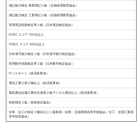
簿記能力検定 商業簿記２級（全国経理教育協会）
簿記能力検定 工業簿記２級（全国経理教育協会）
実用英語技能検定準２級（日本英語検定協会）
GTEC スコア 700点以上
TOEIC スコア 400点以上
日本漢字能力検定２級（日本漢字能力検定協会）
実用数学技能検定準２級（日本数学検定協会）
ITパスポート（経済産業省）
電気工事士第２種以上（経済産業省）
電気通信設備工事担任者第２級デジタル通信以上（経済産業省）
色彩検定２級（色彩検定協会）
全商・全工の検定３種目以上１級取得（全商：全国商業高等学校協会／全工：全国工業高
等学校長協会）