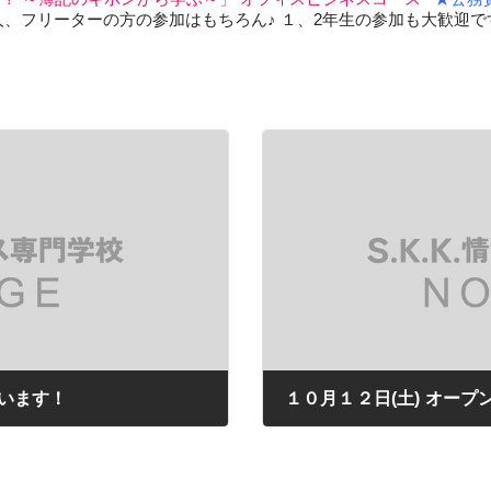
オフィス・サービスコース
フリーターの方の参加はもちろん♪ １、2年生の参加も大歓迎です（
公務員学科/公務員速修学科
公務員学科【 1年制コース・2年制コー
ス 】
います！
１０月１２日(土) オープ
2019年09月26日