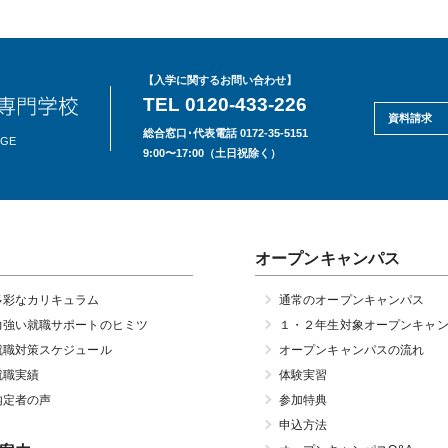
【入学に関するお問い合わせ】
TEL 0120-433-226
資料請求
総合窓口･代表電話 0172-35-5151
EGE
9:00〜17:00（土日祝除く）
オープンキャンパス
多彩なカリキュラム
通常のオープンキャンパス
力強い就職サポートのヒミツ
１・２年生対象オープンキャ
就職対策スケジュール
オープンキャンパスの流れ
就職実績
体験実習
内定者の声
参加特典
申込方法