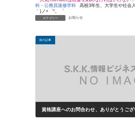
科・公務員速修学科
高校3年生、大学生や社会人、
｀)ノ+゜*。゜
お知らせ
カテゴリー
前の記事
資格講座へのお問合わせ、ありがとうござ
2019年09月07日