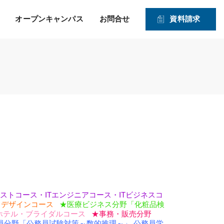
オープンキャンパス
お問合せ
資料請求
就職！ そして、その先の
力強い就職サポートのヒミツ
入学資格
1・2年生対象オープンキャンパス
未来を見つめたサポー
2026年度 募集学科・コース
ト！
就職実績
願書受付期間および入試日程
体験実習
情報公開
高度IT学科（大学併修）【４年制】
入学手続きの流れ
申込方法
ITエキスパート学科
ITエンジニアコース
ITドローンエンジニアコース
デジタルクリエイターコース
総合ビジネス学科
リストコース・ITエンジニアコース・ITビジネスコ
医療事務・メディカルスタッフコース
クデザインコース
★医療ビジネス分野「化粧品検
登録販売者コース
ホテル・ブライダルコース
★事務・販売分野
員分野「公務員試験対策～数的推理～」
公務員学