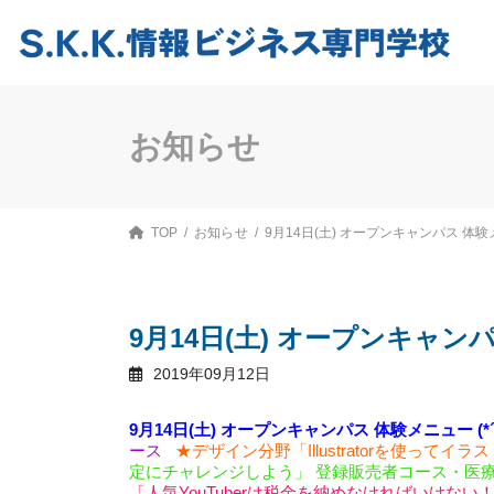
コ
ナ
ン
ビ
テ
ゲ
ン
ー
ツ
シ
へ
ョ
ス
ン
お知らせ
キ
に
ッ
移
プ
動
TOP
お知らせ
9月14日(土) オープンキャンパス 体
9月14日(土) オープンキャン
2019年09月12日
9月14日(土) オープンキャンパス 体験メニュー (*´∇
ース
★デザイン分野「Illustratorを使ってイ
定にチャレンジしよう」
登録販売者コース・医
「人気YouTuberは税金を納めなければいけない