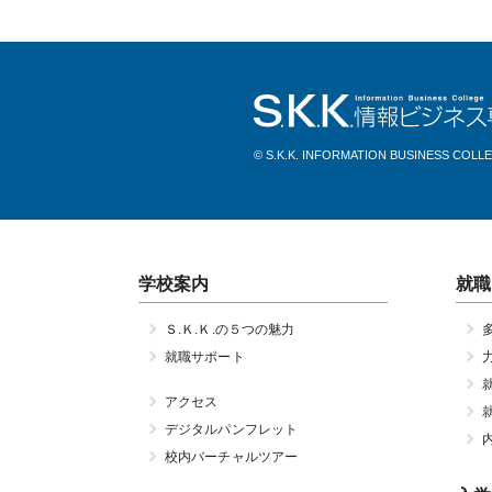
© S.K.K. INFORMATION BUSINESS COLL
学校案内
就職
Ｓ.Ｋ.Ｋ.の５つの魅力
就職サポート
アクセス
デジタルパンフレット
校内バーチャルツアー