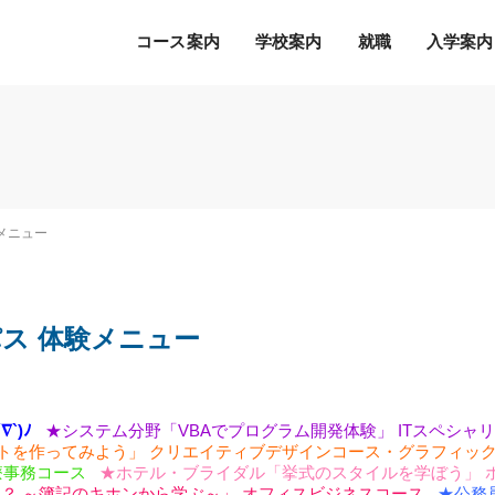
コース案内
学校案内
就職
入学案内
Ｓ.Ｋ.Ｋ.の５つの魅力
希望の職種・企業への
募集学科
通常のオープンキャンパス
就職を徹底サポート！
2027年度 募集学科・コース
就職サポートシステム
出願書類
オープンキャンパスの流れ
験メニュー
アクセス
高度IT学科（大学併修）【４年制】
内定者の声
学費等納入時期
参加特典
ITエキスパート学科
各種制度について
オープンキャンパスQ&A
ITエンジニアコース
パス 体験メニュー
デジタルクリエイターコース
総合ビジネス学科
eスポーツビジネスコース
新設
`)ﾉ
★システム分野「VBAでプログラム開発体験」
ITスペシャ
医療事務・医薬品販売コース
ラストを作ってみよう」
クリエイティブデザインコース・グラフィッ
ホテル・ブライダルコース
療事務コース
★ホテル・ブライダル「挙式のスタイルを学ぼう」
！？
～簿記のキホンから学ぶ～」
オフィスビジネスコース
★公務