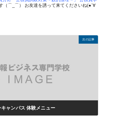
オフィス・サービスコース
2つの専攻
⌒_⌒） お友達を誘って来てくださいね(●´∀
ホテル・ブライダル専攻
販売・総務事務専攻
公務員学科/公務員速修学科
公務員学科【 1年制コース・2年制コース
】
次の記事
ンキャンパス 体験メニュー