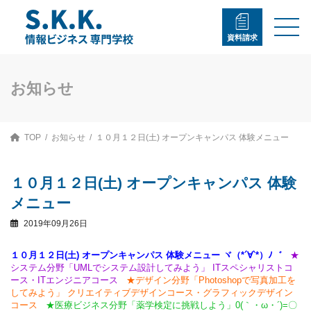
コ
ナ
ン
ビ
テ
ゲ
資料請求
ン
ー
ツ
シ
へ
ョ
ス
ン
お知らせ
キ
に
ッ
移
プ
動
TOP
お知らせ
１０月１２日(土) オープンキャンパス 体験メニュー
１０月１２日(土) オープンキャンパス 体験
メニュー
2019年09月26日
１０月１２日(土) オープンキャンパス 体験メニュー ヾ（*´∀`*）ﾉ゛
★
システム分野「UMLでシステム設計してみよう」
ITスペシャリストコ
ース・ITエンジニアコース
★デザイン分野「Photoshopで写真加工を
してみよう」
クリエイティブデザインコース・グラフィックデザイン
コース
★医療ビジネス分野「薬学検定に挑戦しよう」0(｀・ω・´)=〇