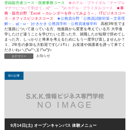
登録販売者コース・医療事務コース
★ホテル・ブライダル「テーブル
マナーについて学ぼう」o(*⌒―⌒*)o
ホテル・ブライダルコース
★事
務・販売分野「Excel ～カレンダーを作ってみよう～」
ITビジネスコー
ス・オフィスビジネスコース
★公務員分野「公務員試験対策～文章理
解～」φ(・ω・ )かきかき
公務員学科・公務員速修学科
高校3年生でま
だ進路について迷っている方、他進路から変更を考えている方 大学進
学したけど違うことを学びたいと思った方、就職したが短期で辞めてし
まった方、しっかりと将来を考えるためにもう一度学び直しませんか？
１、2年生の参加も大歓迎です(ノ≧∇≦） お友達や保護者を誘って来てく
ださいね♪＼(^ω^＼)( /^ω^)/♪
お知らせ
カテゴリー
前の記事
9月14日(土) オープンキャンパス 体験メニュー