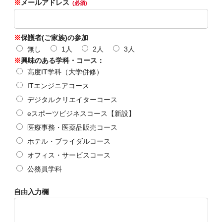
※
メールアドレス
(必須)
※
保護者(ご家族)の参加
無し
1人
2人
3人
※
興味のある学科・コース：
高度IT学科（大学併修）
ITエンジニアコース
デジタルクリエイターコース
eスポーツビジネスコース【新設】
医療事務・医薬品販売コース
ホテル・ブライダルコース
オフィス・サービスコース
公務員学科
自由入力欄