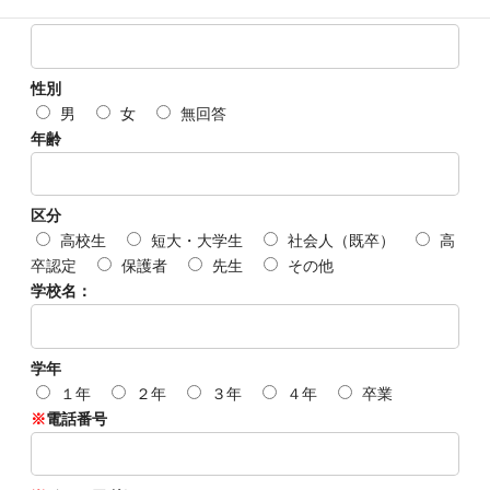
※
氏名カナ
(フルネームでご入力ください)
性別
男
女
無回答
年齢
区分
高校生
短大・大学生
社会人（既卒）
高
卒認定
保護者
先生
その他
学校名：
学年
１年
２年
３年
４年
卒業
※
電話番号