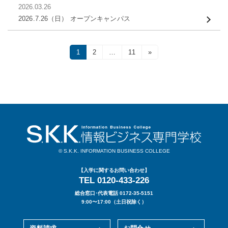
2026.03.26
2026.7.26（日） オープンキャンパス
投
固
1
固
2
…
固
11
»
定
定
定
稿
ペ
ペ
ペ
ー
ー
ー
ナ
ジ
ジ
ジ
ビ
ゲ
ー
© S.K.K. INFORMATION BUSINESS COLLEGE
シ
ョ
【入学に関するお問い合わせ】
TEL 0120-433-226
ン
総合窓口･代表電話 0172-35-5151
9:00〜17:00（土日祝除く）