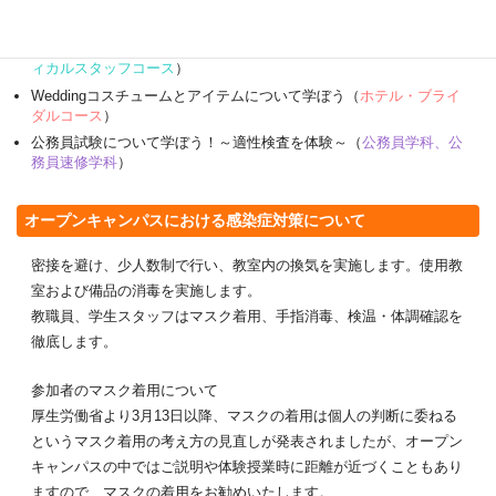
花粉の季節！対処法について学ぼう！（
登録販売者コース
）
「本日の医療費は？」医事コンを使って計算しよう（
医療事務メデ
ィカルスタッフコース
）
Weddingコスチュームとアイテムについて学ぼう（
ホテル・ブライ
ダルコース
）
公務員試験について学ぼう！～適性検査を体験～（
公務員学科、公
務員速修学科
）
オープンキャンパスにおける感染症対策について
密接を避け、少人数制で行い、教室内の換気を実施します。使用教
室および備品の消毒を実施します。
教職員、学生スタッフはマスク着用、手指消毒、検温・体調確認を
徹底します。
参加者のマスク着用について
厚生労働省より3月13日以降、マスクの着用は個人の判断に委ねる
というマスク着用の考え方の見直しが発表されましたが、オープン
キャンパスの中ではご説明や体験授業時に距離が近づくこともあり
ますので、マスクの着用をお勧めいたします。