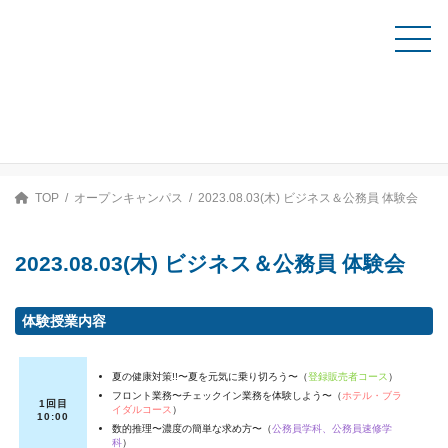
コ
ナ
ン
ビ
テ
ゲ
資料請求
ン
ー
ツ
シ
へ
ョ
ス
ン
オープンキャンパス
キ
に
ッ
移
プ
動
TOP
オープンキャンパス
2023.08.03(木) ビジネス＆公務員 体験会
2023.08.03(木) ビジネス＆公務員 体験会
体験授業内容
夏の健康対策!!〜夏を元気に乗り切ろう〜（
登録販売者コース
）
フロント業務〜チェックイン業務を体験しよう〜（
ホテル・ブラ
1回目
イダルコース
）
10:00
数的推理〜濃度の簡単な求め方〜（
公務員学科、公務員速修学
科
）