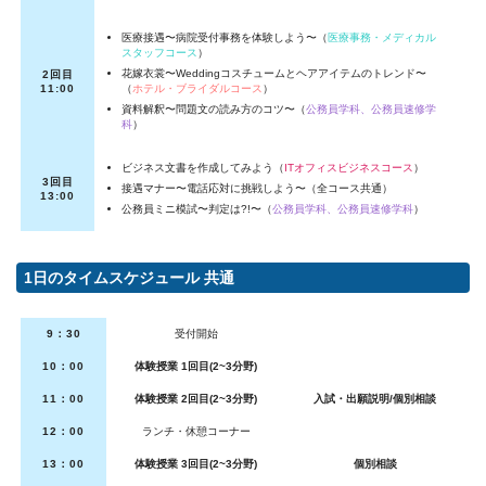
医療接遇〜病院受付事務を体験しよう〜（
医療事務・メディカル
スタッフコース
）
花嫁衣裳〜Weddingコスチュームとヘアアイテムのトレンド〜
2回目
（
ホテル・ブライダルコース
）
11:00
資料解釈〜問題文の読み方のコツ〜（
公務員学科、公務員速修学
科
）
ビジネス文書を作成してみよう（
ITオフィスビジネスコース
）
3回目
接遇マナー〜電話応対に挑戦しよう〜（
全コース共通
）
13:00
公務員ミニ模試〜判定は?!〜（
公務員学科、公務員速修学科
）
1日のタイムスケジュール 共通
9：30
受付開始
10：00
体験授業 1回目(2~3分野)
11：00
体験授業 2回目(2~3分野)
入試・出願説明/個別相談
12：00
ランチ・休憩コーナー
13：00
体験授業 3回目(2~3分野)
個別相談