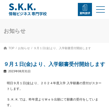
コ
ナ
ン
ビ
テ
ゲ
資料請求
ン
ー
ツ
シ
へ
ョ
ス
ン
お知らせ
キ
に
ッ
移
プ
動
TOP
お知らせ
９月１日(金)より、入学願書受付開始します
９月１日(金)より、入学願書受付開始します
2023年08月31日
明日９月１日(金)より、２０２４年度入学 入学願書の受付がスター
トします。
Ｓ.Ｋ.Ｋ.では、昨年度よりＷｅｂ出願にて願書の受付をしていま
す。