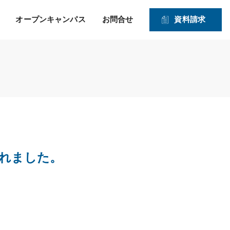
オープンキャンパス
お問合せ
資料請求
就職！ そして、その先の
力強い就職サポートのヒミツ
入学資格
1・2年生対象オープンキャンパス
未来を見つめたサポー
2026年度 募集学科・コース
ト！
就職実績
願書受付期間および入試日程
体験実習
情報公開
高度IT学科（大学併修）【４年制】
入学手続きの流れ
申込方法
ITエキスパート学科
ITエンジニアコース
れました。
ITドローンエンジニアコース
デジタルクリエイターコース
総合ビジネス学科
医療事務・メディカルスタッフコース
登録販売者コース