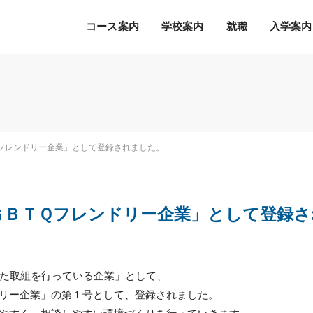
コース案内
学校案内
就職
入学案内
Ｓ.Ｋ.Ｋ.の５つの魅力
希望の職種・企業への
募集学科
通常のオープンキャンパス
就職を徹底サポート！
2027年度 募集学科・コース
就職サポートシステム
出願書類
オープンキャンパスの流れ
フレンドリー企業」として登録されました。
アクセス
高度IT学科（大学併修）【４年制】
内定者の声
学費等納入時期
参加特典
ITエキスパート学科
各種制度について
オープンキャンパスQ&A
ITエンジニアコース
ＧＢＴＱフレンドリー企業」として登録さ
デジタルクリエイターコース
総合ビジネス学科
eスポーツビジネスコース
新設
た取組を行っている企業」として、
医療事務・医薬品販売コース
リー企業」の第１号として、登録されました。
ホテル・ブライダルコース