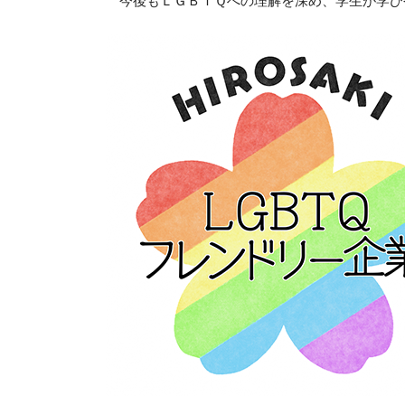
今後もＬＧＢＴＱへの理解を深め、学生が学び