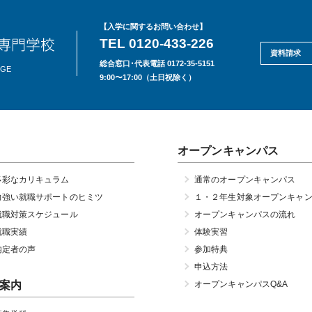
【入学に関するお問い合わせ】
TEL 0120-433-226
資料請求
総合窓口･代表電話 0172-35-5151
EGE
9:00〜17:00（土日祝除く）
オープンキャンパス
多彩なカリキュラム
通常のオープンキャンパス
力強い就職サポートのヒミツ
１・２年生対象オープンキャ
就職対策スケジュール
オープンキャンパスの流れ
就職実績
体験実習
内定者の声
参加特典
申込方法
案内
オープンキャンパスQ&A