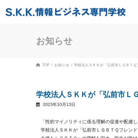
コ
ナ
ン
ビ
テ
ゲ
ン
ー
ツ
シ
へ
ョ
ス
ン
お知らせ
キ
に
ッ
移
プ
動
TOP
お知らせ
学校法人ＳＫＫが「弘前市ＬＧＢＴＱ
学校法人ＳＫＫが「弘前市Ｌ
2023年10月13日
「性的マイノリティに係る理解の促進や配慮し
学校法人ＳＫＫが「弘前市ＬＧＢＴＱフレンド