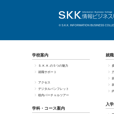
© S.K.K. INFORMATION BUSINESS COLL
学校案内
就職
Ｓ.Ｋ.Ｋ.の５つの魅力
就職サポート
アクセス
デジタルパンフレット
校内バーチャルツアー
入学
学科・コース案内